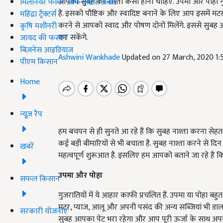
आपका सुबह का नाश्ता कैसा होना चाहिए. उपमा और पोहा गुजरा
मिलेनियर फार्मर ऑफ इंडिया अवॉर्ड
हैं. इसको पौष्टिक और स्वादिष्ट बनाने के लिए आप इसमें म
महिंद्रा ट्रैक्टर्स
करने से आपको स्वाद और पोषण दोनों मिलेंगे. इससे सुबह
कृषि मशीनरी
कर सकेंगे.
जायद की फसल
बिज़नेस आइडियाज
Ashwini Wankhade
Updated on 27 March, 2020 1
पीएम किसान
Home
न्यूज़ रैप
हम बचपन से ही सुनते आ रहे हैं कि सुबह नाश्ता करना सेहत क
कई बड़ी बीमारियों से भी बचाता है. सुबह नाश्ता करने से दिन
खबरें
महत्वपूर्ण शुरूआत है. इसलिए हम आपको बताने जा रहे हैं 
उपमा और पोहा
सफल किसान
गुजरातियों में ये आहार काफी प्रचलित हैं. उपमा या पोहा बहुत
मटर, प्याज, आलू और अपनी पसंद की अन्य सब्जियां भी डाल 
सरकारी योजनाएं
सुबह आपका पेट भरा रहेगा और आप पूरी ऊर्जा के साथ अप