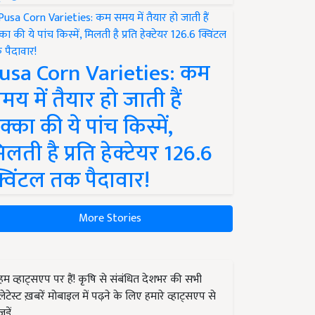
usa Corn Varieties: कम
मय में तैयार हो जाती हैं
क्का की ये पांच किस्में,
िलती है प्रति हेक्टेयर 126.6
्विंटल तक पैदावार!
More Stories
हम व्हाट्सएप पर हैं! कृषि से संबंधित देशभर की सभी
लेटेस्ट ख़बरें मोबाइल में पढ़ने के लिए हमारे व्हाट्सएप से
जुड़ें.