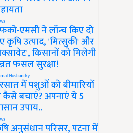
हायता
ws
फको-एमसी ने लॉन्च किए दो
ए कृषि उत्पाद, 'मित्सुकी' और
नेक्सावेट', किसानों को मिलेगी
न्नत फसल सुरक्षा!
imal Husbandry
रसात में पशुओं को बीमारियों
े कैसे बचाएं? अपनाएं ये 5
सान उपाय..
ws
ृषि अनुसंधान परिसर, पटना में