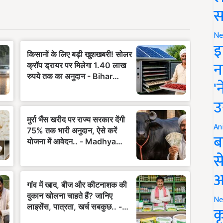
स
Ne
इ
न
'
उ
An
ब
स
आ
Ne
क