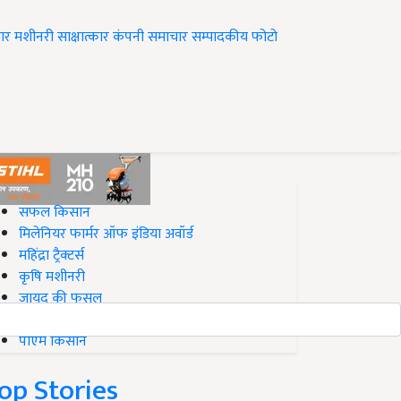
ार
मशीनरी
साक्षात्कार
कंपनी समाचार
सम्पादकीय
फोटो
op on Krishi Jagran
सफल किसान
मिलेनियर फार्मर ऑफ इंडिया अवॉर्ड
महिंद्रा ट्रैक्टर्स
कृषि मशीनरी
जायद की फसल
बिज़नेस आइडियाज
पीएम किसान
op Stories