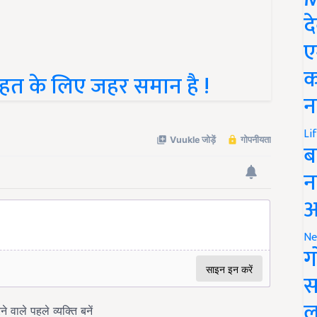
द
ए
क
त के लिए जहर समान है !
न
Li
ब
न
आ
Ne
ग
स
ल