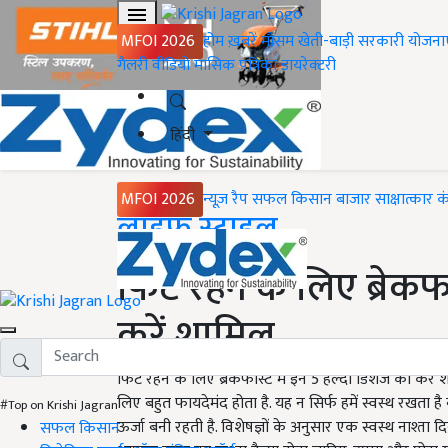
MFOI 2026
होम
ख़बरें
मौसम
खेती-बाड़ी
सरकारी योजना
गैलरी
वीडियो
मासिक पत्रिका
डायरेक्टरी
हिंदी
MFOI 2026
न्यूज़ रैप
सफल किसान
बाजार
साक्षात्कार
क
Home
लाइफ स्टाइल
फिट रहने के लिए ब्रेकफा
करें शामिल
फिट रहने के लिए ब्रेकफास्ट में इन 5 हेल्दी डिशेज को करे
लिए बहुत फायदेमंद होता है. यह न सिर्फ हमें स्वस्थ रखता है
#Top on Krishi Jagran
ऊर्जा बनी रहती है. विशेषज्ञों के अनुसार एक स्वस्थ नाश्ता
सफल किसान