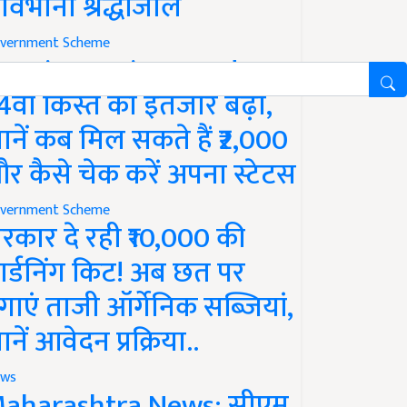
ावभीनी श्रद्धांजलि
vernment Scheme
M Kisan Yojana Update:
4वीं किस्त का इंतजार बढ़ा,
ानें कब मिल सकते हैं ₹2,000
र कैसे चेक करें अपना स्टेटस
vernment Scheme
रकार दे रही ₹10,000 की
ार्डनिंग किट! अब छत पर
गाएं ताजी ऑर्गेनिक सब्जियां,
ानें आवेदन प्रक्रिया..
ws
aharashtra News: सीएम