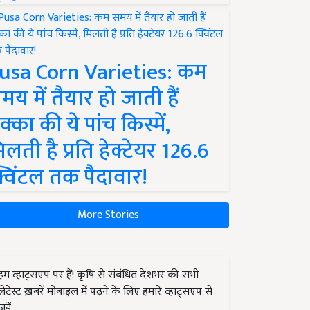
usa Corn Varieties: कम
मय में तैयार हो जाती हैं
क्का की ये पांच किस्में,
िलती है प्रति हेक्टेयर 126.6
्विंटल तक पैदावार!
More Stories
हम व्हाट्सएप पर हैं! कृषि से संबंधित देशभर की सभी
लेटेस्ट ख़बरें मोबाइल में पढ़ने के लिए हमारे व्हाट्सएप से
जुड़ें.