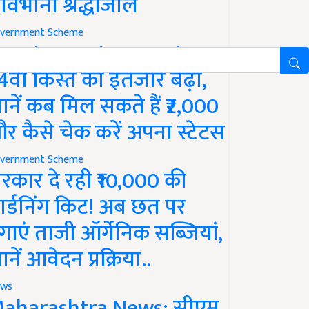
ावभीनी श्रद्धांजलि
vernment Scheme
M Kisan Yojana Update:
4वीं किस्त का इंतजार बढ़ा,
ानें कब मिल सकते हैं ₹2,000
र कैसे चेक करें अपना स्टेटस
vernment Scheme
रकार दे रही ₹10,000 की
ार्डनिंग किट! अब छत पर
गाएं ताजी ऑर्गेनिक सब्जियां,
ानें आवेदन प्रक्रिया..
ws
aharashtra News: सीएम