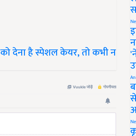
स
Ne
इ
न
ो देना है स्पेशल केयर, तो कभी न
'
उ
An
ब
स
आ
Ne
क