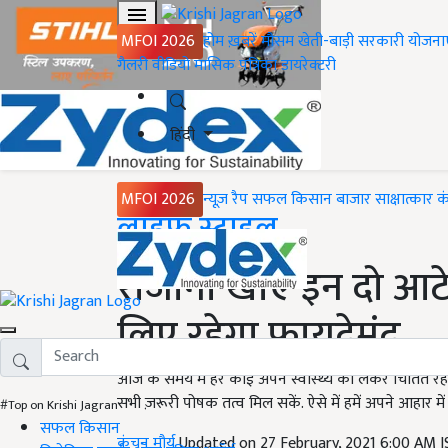
MFOI 2026
होम
ख़बरें
मौसम
खेती-बाड़ी
सरकारी योजना
गैलरी
वीडियो
मासिक पत्रिका
डायरेक्टरी
हिंदी
MFOI 2026
न्यूज़ रैप
सफल किसान
बाजार
साक्षात्कार
क
Home
लाइफ स्टाइल
रोजाना खाएं इन दो आटे 
लिए रहेगा फायदेमंद
आज के समय में हर कोई अपने स्वास्थ्य को लेकर चिंतित रहत
सभी ज़रूरी पोषक तत्व मिल सकें. ऐसे में हमें अपने आहार
#Top on Krishi Jagran
सफल किसान
कंचन मौर्य
Updated on 27 February, 2021 6:00 AM 