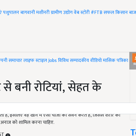
एं
पशुपालन
बागवानी
मशीनरी
ग्रामीण उद्योग
वेब स्टोरी
#FTB
सफल किसान
बाज
ंपनी समाचार
लाइफ स्टाइल
Jobs
विविध
सम्पादकीय
वीडियो
मासिक पत्रिका
#T
से बनी रोटियां, सेहत के
ा है, इसलिए वह खाने में ऐसी चीजों का सेवन करते हैं, जिससे शरीर को
 में अनाज को शामिल करना चाहिए.
T
IST