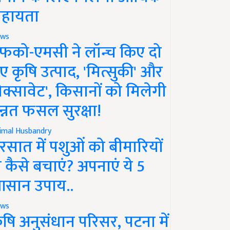
हायता
ws
फको-एमसी ने लॉन्च किए दो
ए कृषि उत्पाद, 'मित्सुकी' और
नेक्सावेट', किसानों को मिलेगी
न्नत फसल सुरक्षा!
imal Husbandry
रसात में पशुओं को बीमारियों
े कैसे बचाएं? अपनाएं ये 5
सान उपाय..
ws
ृषि अनुसंधान परिसर, पटना में