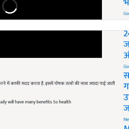
भ
Go
P
2
ज
औ
Go
स
े में काफी मदद करता है. इसमें पोषक तत्वों की मात्रा ज्यादा पाई जाती
ग
उ
aily will have many benefits to health
ज
Ne
M