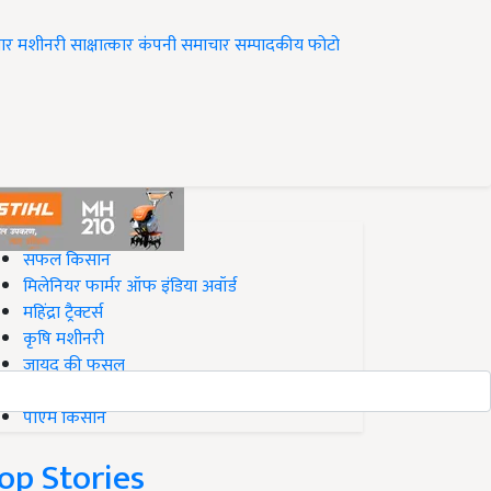
ार
मशीनरी
साक्षात्कार
कंपनी समाचार
सम्पादकीय
फोटो
op on Krishi Jagran
सफल किसान
मिलेनियर फार्मर ऑफ इंडिया अवॉर्ड
महिंद्रा ट्रैक्टर्स
कृषि मशीनरी
जायद की फसल
बिज़नेस आइडियाज
पीएम किसान
op Stories