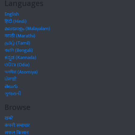
Languages
English
हिंदी (Hindi)
മലയാളം (Malayalam)
मराठी (Marathi)
தமிழ் (Tamil)
বাঙালি (Bengali)
ಕನ್ನಡ (Kannada)
ଓଡିଆ (Odia)
অসমীয়া (Asomiya)
ਪੰਜਾਬੀ
తెలుగు
ગુજરાતી
Browse
खबरें
कंपनी समाचार
सफल किसान