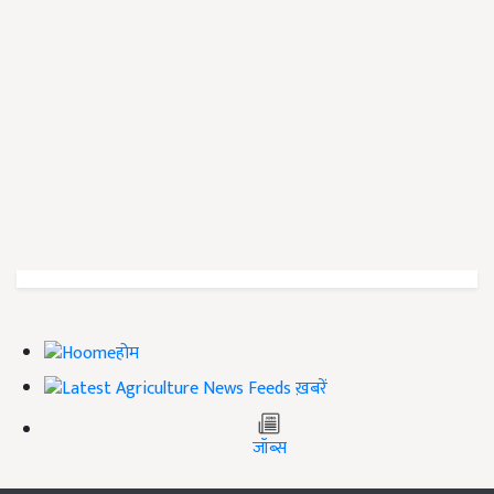
होम
ख़बरें
जॉब्स