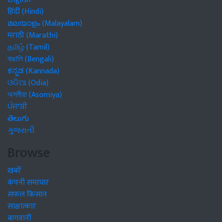
हिंदी (Hindi)
മലയാളം (Malayalam)
मराठी (Marathi)
தமிழ் (Tamil)
বাঙালি (Bengali)
ಕನ್ನಡ (Kannada)
ଓଡିଆ (Odia)
অসমীয়া (Asomiya)
ਪੰਜਾਬੀ
తెలుగు
ગુજરાતી
Browse
खबरें
कंपनी समाचार
सफल किसान
साक्षात्कार
बागवानी