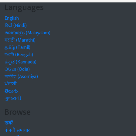
Languages
English
हिंदी (Hindi)
മലയാളം (Malayalam)
मराठी (Marathi)
தமிழ் (Tamil)
বাঙালি (Bengali)
ಕನ್ನಡ (Kannada)
ଓଡିଆ (Odia)
অসমীয়া (Asomiya)
ਪੰਜਾਬੀ
తెలుగు
ગુજરાતી
Browse
खबरें
कंपनी समाचार