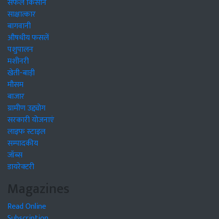
सफल किसान
साक्षात्कार
बागवानी
औषधीय फसलें
पशुपालन
मशीनरी
खेती-बाड़ी
मौसम
बाजार
ग्रामीण उद्द्योग
सरकारी योजनाएं
लाइफ स्टाइल
सम्पादकीय
जॉब्स
डायरेक्टरी
Magazines
Read Online
Subscription