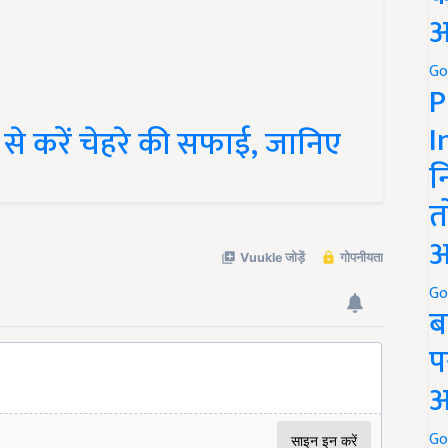
अ
Go
P
 से करें चेहरे की सफाई, जानिए
I
न
त
अ
Go
ब
प
अ
Go