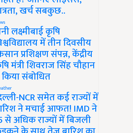
ात्रता, खर्च सबकुछ..
ws
ानी लक्ष्मीबाई कृषि
िश्वविद्यालय में तीन दिवसीय
िसान प्रशिक्षण संपन्न, केंद्रीय
ृषि मंत्री शिवराज सिंह चौहान
े किया संबोधित
ather
िल्ली-NCR समेत कई राज्यों में
ारिश ने मचाई आफत! IMD ने
5 से अधिक राज्यों में बिजली
ड़कने के साथ तेज बारिश का