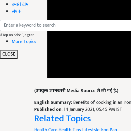
हमारी टीम
संपर्क
#Top on Krishi Jagran
More Topics
CLOSE
(उपयुक्त जानकारी Media Source से ली गई है.)
English Summary:
Benefits of cooking in an iro
Published on:
14 January 2021, 05:45 PM IST
Related Topics
Health Care
Health Tips
Lifestyle
Iron Pan