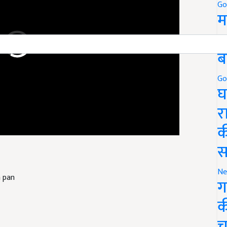
Go
म
5
ब
Go
घ
र
क
स
n pan
Ne
ग
क
च