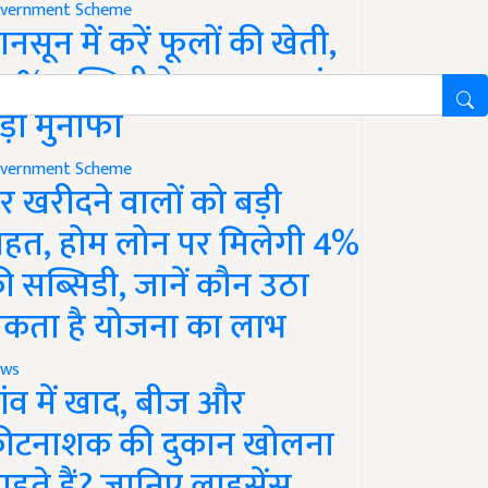
vernment Scheme
ानसून में करें फूलों की खेती,
0% सब्सिडी के साथ कमाएं
ड़ा मुनाफा
vernment Scheme
र खरीदने वालों को बड़ी
ाहत, होम लोन पर मिलेगी 4%
ी सब्सिडी, जानें कौन उठा
कता है योजना का लाभ
ws
ांव में खाद, बीज और
ीटनाशक की दुकान खोलना
ाहते हैं? जानिए लाइसेंस,