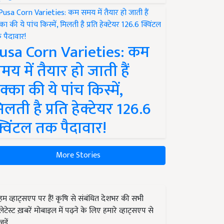
usa Corn Varieties: कम
मय में तैयार हो जाती हैं
क्का की ये पांच किस्में,
िलती है प्रति हेक्टेयर 126.6
्विंटल तक पैदावार!
More Stories
हम व्हाट्सएप पर हैं! कृषि से संबंधित देशभर की सभी
लेटेस्ट ख़बरें मोबाइल में पढ़ने के लिए हमारे व्हाट्सएप से
जुड़ें.