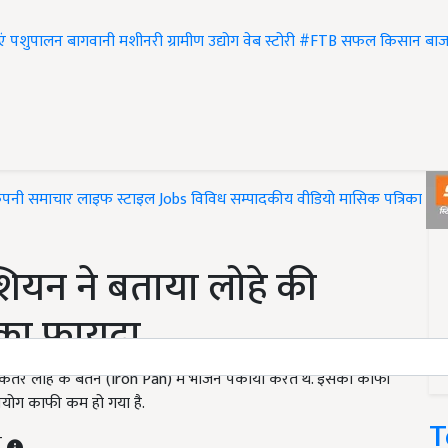
एं
पशुपालन
बागवानी
मशीनरी
ग्रामीण उद्योग
वेब स्टोरी
#FTB
सफल किसान
बाज
ंपनी समाचार
लाइफ स्टाइल
Jobs
विविध
सम्पादकीय
वीडियो
मासिक पत्रिका
#T
ियन ने बताया लोहे की
 का फायदा
िकतर लोहे के बर्तन (Iron Pan) में भोजन पकाया करते थे. इसका काफी
पयोग काफी कम हो गया है.
T
T