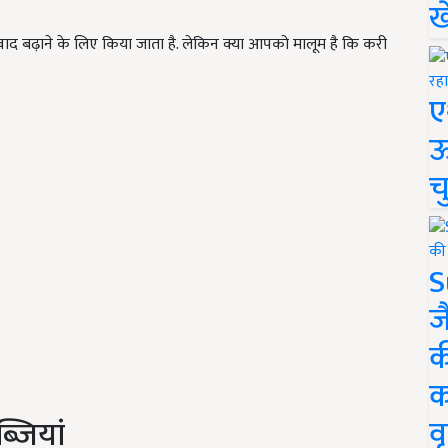
ख
वाद बढ़ाने के लिए किया जाता है. लेकिन क्या आपको मालूम है कि करी
ए
ऊ
च
S
ज
क
क
वृ
्जियां