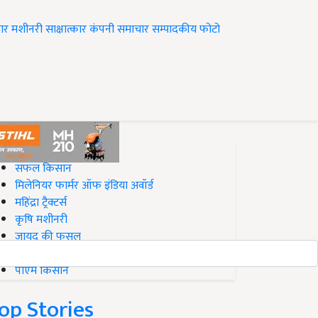
ार
मशीनरी
साक्षात्कार
कंपनी समाचार
सम्पादकीय
फोटो
op on Krishi Jagran
सफल किसान
मिलेनियर फार्मर ऑफ इंडिया अवॉर्ड
महिंद्रा ट्रैक्टर्स
कृषि मशीनरी
जायद की फसल
बिज़नेस आइडियाज
पीएम किसान
op Stories