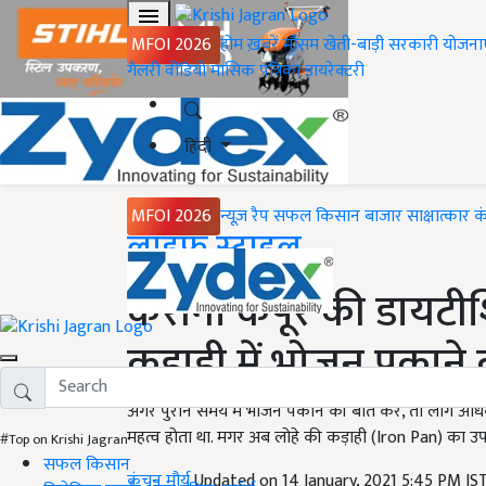
MFOI 2026
होम
ख़बरें
मौसम
खेती-बाड़ी
सरकारी योजना
गैलरी
वीडियो
मासिक पत्रिका
डायरेक्टरी
हिंदी
MFOI 2026
न्यूज़ रैप
सफल किसान
बाजार
साक्षात्कार
क
Home
लाइफ स्टाइल
करीना कपूर की डायटीश
कड़ाही में भोजन पकाने
अगर पुराने समय में भोजन पकाने की बात करें, तो लोग अध
महत्व होता था. मगर अब लोहे की कड़ाही (Iron Pan) का उ
#Top on Krishi Jagran
सफल किसान
कंचन मौर्य
Updated on 14 January, 2021 5:45 PM IS