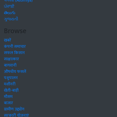
অসমীয়া (Asomiya)
ਪੰਜਾਬੀ
తెలుగు
ગુજરાતી
Browse
खबरें
कंपनी समाचार
सफल किसान
साक्षात्कार
बागवानी
औषधीय फसलें
पशुपालन
मशीनरी
खेती-बाड़ी
मौसम
बाजार
ग्रामीण उद्द्योग
सरकारी योजनाएं