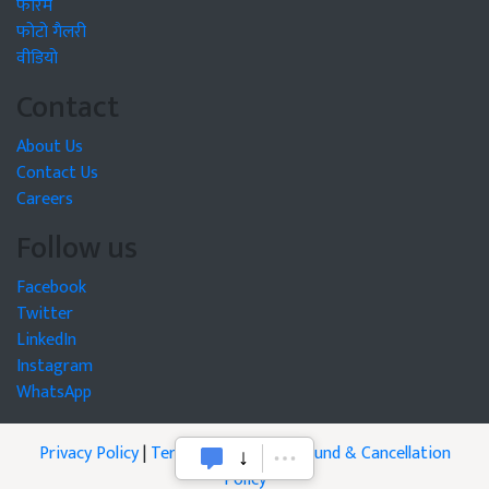
फोरम
फोटो गैलरी
वीडियो
Contact
About Us
Contact Us
Careers
Follow us
Facebook
Twitter
LinkedIn
Instagram
WhatsApp
Privacy Policy
|
Terms of Service
|
Refund & Cancellation
Policy