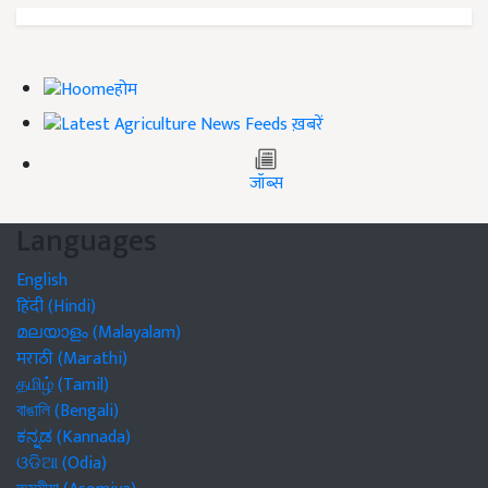
होम
ख़बरें
जॉब्स
Languages
English
हिंदी (Hindi)
മലയാളം (Malayalam)
मराठी (Marathi)
தமிழ் (Tamil)
বাঙালি (Bengali)
ಕನ್ನಡ (Kannada)
ଓଡିଆ (Odia)