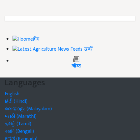
होम
ख़बरें
जॉब्स
Languages
English
हिंदी (Hindi)
മലയാളം (Malayalam)
मराठी (Marathi)
தமிழ் (Tamil)
বাঙালি (Bengali)
ಕನ್ನಡ (Kannada)