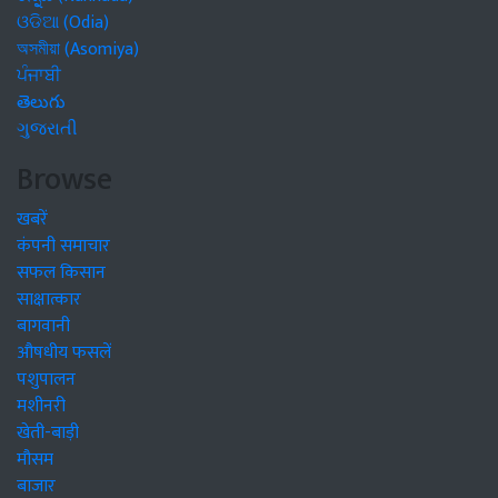
ଓଡିଆ (Odia)
অসমীয়া (Asomiya)
ਪੰਜਾਬੀ
తెలుగు
ગુજરાતી
Browse
खबरें
कंपनी समाचार
सफल किसान
साक्षात्कार
बागवानी
औषधीय फसलें
पशुपालन
मशीनरी
खेती-बाड़ी
मौसम
बाजार