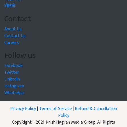
वीडियो
Contact
About Us
Contact Us
Careers
Follow us
Facebook
Twitter
LinkedIn
Instagram
WhatsApp
Privacy Policy
|
Terms of Service
|
Refund & Cancellation
Policy
CopyRight - 2021 Krishi Jagran Media Group. All Rights