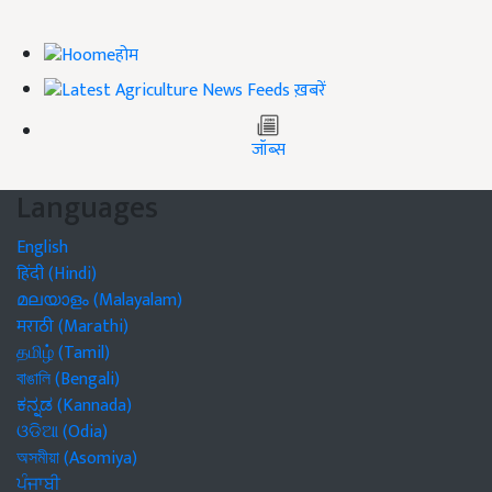
होम
ख़बरें
जॉब्स
Languages
English
हिंदी (Hindi)
മലയാളം (Malayalam)
मराठी (Marathi)
தமிழ் (Tamil)
বাঙালি (Bengali)
ಕನ್ನಡ (Kannada)
ଓଡିଆ (Odia)
অসমীয়া (Asomiya)
ਪੰਜਾਬੀ