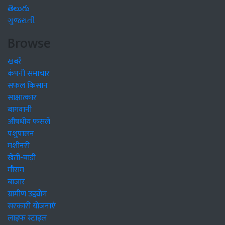
తెలుగు
ગુજરાતી
Browse
खबरें
कंपनी समाचार
सफल किसान
साक्षात्कार
बागवानी
औषधीय फसलें
पशुपालन
मशीनरी
खेती-बाड़ी
मौसम
बाजार
ग्रामीण उद्द्योग
सरकारी योजनाएं
लाइफ स्टाइल