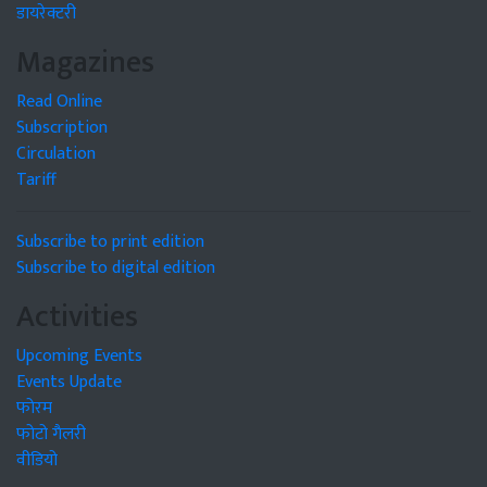
डायरेक्टरी
Magazines
Read Online
Subscription
Circulation
Tariff
Subscribe to print edition
Subscribe to digital edition
Activities
Upcoming Events
Events Update
फोरम
फोटो गैलरी
वीडियो