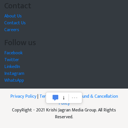
Contact
About Us
Contact Us
Careers
Follow us
Facebook
Twitter
LinkedIn
Instagram
WhatsApp
Privacy Policy
|
Terms of Service
|
Refund & Cancellation
Policy
CopyRight - 2021 Krishi Jagran Media Group. All Rights
Reserved.