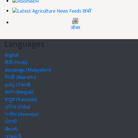
होम
ख़बरें
जॉब्स
Languages
English
हिंदी (Hindi)
മലയാളം (Malayalam)
मराठी (Marathi)
தமிழ் (Tamil)
বাঙালি (Bengali)
ಕನ್ನಡ (Kannada)
ଓଡିଆ (Odia)
অসমীয়া (Asomiya)
ਪੰਜਾਬੀ
తెలుగు
ગુજરાતી