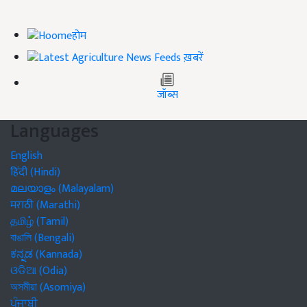
होम
ख़बरें
जॉब्स
Languages
English
हिंदी (Hindi)
മലയാളം (Malayalam)
मराठी (Marathi)
தமிழ் (Tamil)
বাঙালি (Bengali)
ಕನ್ನಡ (Kannada)
ଓଡିଆ (Odia)
অসমীয়া (Asomiya)
ਪੰਜਾਬੀ