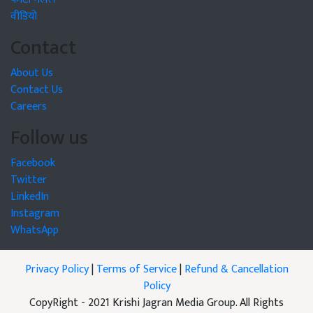
वीडियो
Contact
About Us
Contact Us
Careers
Follow us
Facebook
Twitter
LinkedIn
Instagram
WhatsApp
Privacy Policy
|
Terms of Service
|
Refund & Cancellation
Policy
CopyRight - 2021 Krishi Jagran Media Group. All Rights