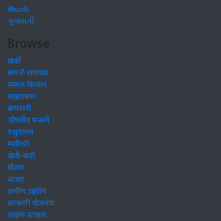
తెలుగు
ગુજરાતી
Browse
खबरें
कंपनी समाचार
सफल किसान
साक्षात्कार
बागवानी
औषधीय फसलें
पशुपालन
मशीनरी
खेती-बाड़ी
मौसम
बाजार
ग्रामीण उद्द्योग
सरकारी योजनाएं
लाइफ स्टाइल