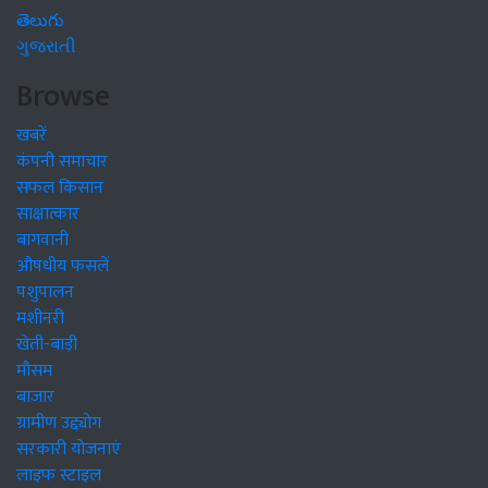
తెలుగు
ગુજરાતી
Browse
खबरें
कंपनी समाचार
सफल किसान
साक्षात्कार
बागवानी
औषधीय फसलें
पशुपालन
मशीनरी
खेती-बाड़ी
मौसम
बाजार
ग्रामीण उद्द्योग
सरकारी योजनाएं
लाइफ स्टाइल