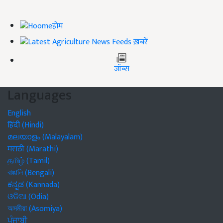
होम
ख़बरें
जॉब्स
Languages
English
हिंदी (Hindi)
മലയാളം (Malayalam)
मराठी (Marathi)
தமிழ் (Tamil)
বাঙালি (Bengali)
ಕನ್ನಡ (Kannada)
ଓଡିଆ (Odia)
অসমীয়া (Asomiya)
ਪੰਜਾਬੀ