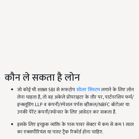
कौन ले सकता है लोन
जो कोई भी शख्स SBI से रूफटॉप
सोलर सिस्‍टम
लगाने के लिए लोन
लेना चाहता है, तो वह अकेले प्रोपराइटर के तौर पर, पार्टनरशिप फर्म/
इन्‍क्‍लूडिंग LLP व कंपनी/स्‍पेशल पर्पस व्‍हीकल/NBFC बॉरोअर या
उनकी पेरेंट कंपनी/स्पॉन्सर के लिए आवेदन कर सकता है.
इसके लिए इच्छुक व्यक्ति के पास पावर सेक्‍टर में कम से कम 1 साल
का एक्‍सपीरियंस या पास्‍ट ट्रैक रिकॉर्ड होना चाहिए.