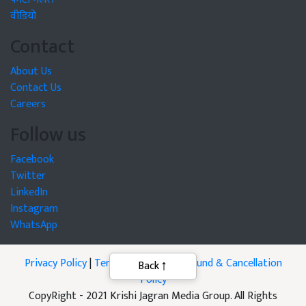
वीडियो
Contact
About Us
Contact Us
Careers
Follow us
Facebook
Twitter
LinkedIn
Instagram
WhatsApp
Privacy Policy
|
Terms of Service
|
Refund & Cancellation
Back
Policy
CopyRight - 2021 Krishi Jagran Media Group. All Rights