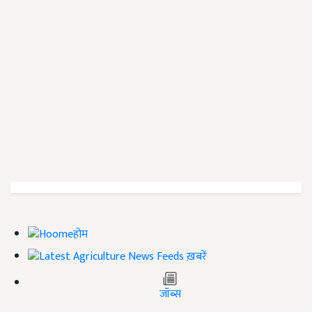
होम
ख़बरें
जॉब्स