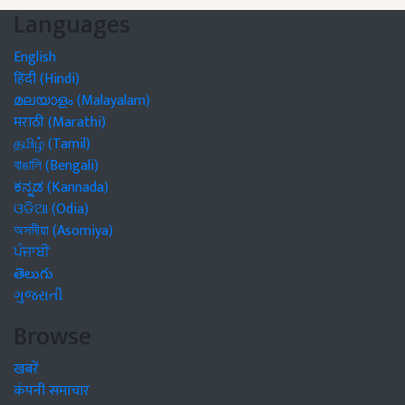
Languages
English
हिंदी (Hindi)
മലയാളം (Malayalam)
मराठी (Marathi)
தமிழ் (Tamil)
বাঙালি (Bengali)
ಕನ್ನಡ (Kannada)
ଓଡିଆ (Odia)
অসমীয়া (Asomiya)
ਪੰਜਾਬੀ
తెలుగు
ગુજરાતી
Browse
खबरें
कंपनी समाचार