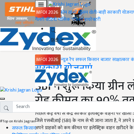
MFOI 2026
होम
ख़बरें
मौसम
खेती-बाड़ी
सरकारी योजना
गैलरी
वीडियो
मासिक पत्रिका
डायरेक्टरी
हिंदी
MFOI 2026
न्यूज़ रैप
सफल किसान
बाजार
साक्षात्कार
क
Home
सरकारी योजनाएं
SBI ने शुरू किया ग्रीन
रोड कीमत का 90% तक
पिछले कई वर्षों से केंद्र सरकार इलेक्ट्रिक वाहनों पर खासा ज
जिसे एसबीआई (SBI) के नाम से भी जाना जाता है, ने अपने ग
#Top on Krishi Jagran
अपने ग्राहकों को कम कीमत पर इलेक्ट्रिक वाहन खरीदने के
सफल किसान