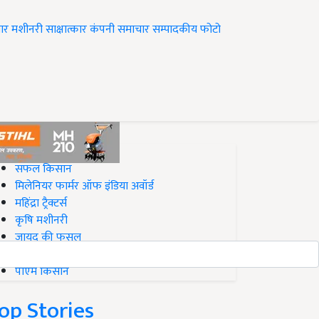
ार
मशीनरी
साक्षात्कार
कंपनी समाचार
सम्पादकीय
फोटो
op on Krishi Jagran
सफल किसान
मिलेनियर फार्मर ऑफ इंडिया अवॉर्ड
महिंद्रा ट्रैक्टर्स
कृषि मशीनरी
जायद की फसल
बिज़नेस आइडियाज
पीएम किसान
op Stories