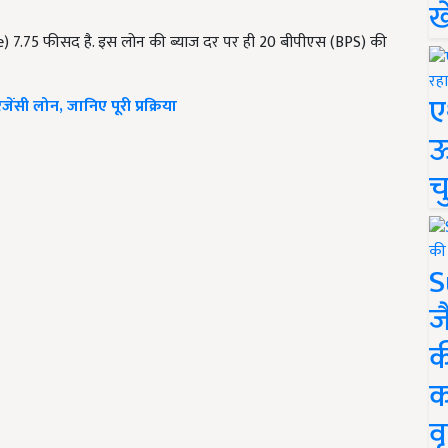
ख
e) 7.75 फीसद है. इस लोन की ब्याज दर पर ही 20 बीपीएस (BPS) की
ए
मरजेंसी लोन, जानिए पूरी प्रक्रिया
ऊ
च
S
ज
क
क
वृ