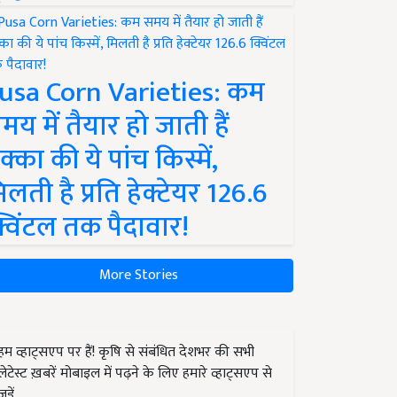
usa Corn Varieties: कम
मय में तैयार हो जाती हैं
क्का की ये पांच किस्में,
िलती है प्रति हेक्टेयर 126.6
्विंटल तक पैदावार!
More Stories
हम व्हाट्सएप पर हैं! कृषि से संबंधित देशभर की सभी
लेटेस्ट ख़बरें मोबाइल में पढ़ने के लिए हमारे व्हाट्सएप से
जुड़ें.