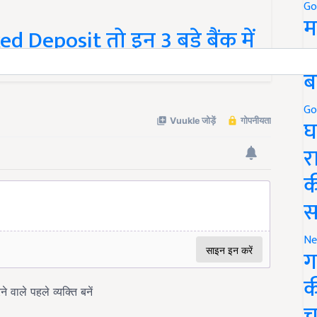
Go
म
d Deposit तो इन 3 बड़े बैंक में
5
र
ब
Go
घ
र
क
स
Ne
ग
क
च