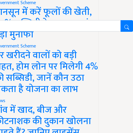
vernment Scheme
ानसून में करें फूलों की खेती,
0% सब्सिडी के साथ कमाएं
ड़ा मुनाफा
vernment Scheme
र खरीदने वालों को बड़ी
ाहत, होम लोन पर मिलेगी 4%
ी सब्सिडी, जानें कौन उठा
कता है योजना का लाभ
ws
ांव में खाद, बीज और
ीटनाशक की दुकान खोलना
ाहते हैं? जानिए लाइसेंस,