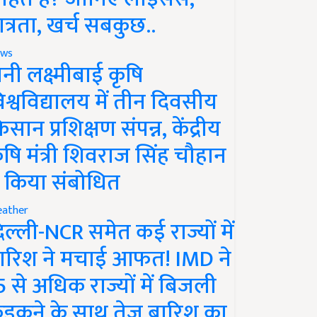
ात्रता, खर्च सबकुछ..
ws
ानी लक्ष्मीबाई कृषि
िश्वविद्यालय में तीन दिवसीय
िसान प्रशिक्षण संपन्न, केंद्रीय
ृषि मंत्री शिवराज सिंह चौहान
े किया संबोधित
ather
िल्ली-NCR समेत कई राज्यों में
ारिश ने मचाई आफत! IMD ने
5 से अधिक राज्यों में बिजली
ड़कने के साथ तेज बारिश का