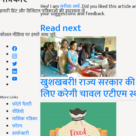
Hey! I am
मनीशा शर्मा
. Did you liked this article
हमारी प्रिंट और डिजिटल पत्रिकाओं की सदस्यता लें
your suggestions and feedback.
Read next
सोशल मीडिया पर हमारे साथ जुड़ें:
खुशखबरी! राज्य सरकार की 
लिए करेगी चावल एटीएम स्
More Links
फोटो गैलरी
वीडियो
मासिक पत्रिका
फोरम
डायरेक्टरी