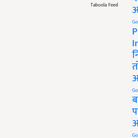
Taboola Feed
अ
Go
P
I
न
त
अ
Go
ब
प
अ
Go