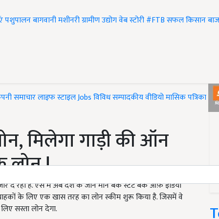
एं
पशुपालन
बागवानी
मशीनरी
ग्रामीण उद्योग
वेब स्टोरी
#FTB
सफल किसान
बाज
ंपनी समाचार
लाइफ स्टाइल
Jobs
विविध
सम्पादकीय
वीडियो
मासिक पत्रिका
#T
 लोन, मिलेगा गाड़ी की ऑन
 लोन !
ोर दे रही है. ऐसे में अब देश के जानें माने बैंक स्टेट बैंक ऑफ़ इंडिया
्राहकों के लिए एक खास तरह का लोन स्कीम शुरू किया है. जिसमें वे
T
 लिए सस्ता लोन देगा.