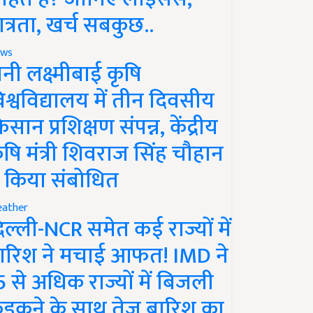
ात्रता, खर्च सबकुछ..
ws
ानी लक्ष्मीबाई कृषि
िश्वविद्यालय में तीन दिवसीय
िसान प्रशिक्षण संपन्न, केंद्रीय
ृषि मंत्री शिवराज सिंह चौहान
े किया संबोधित
ather
िल्ली-NCR समेत कई राज्यों में
ारिश ने मचाई आफत! IMD ने
5 से अधिक राज्यों में बिजली
ड़कने के साथ तेज बारिश का