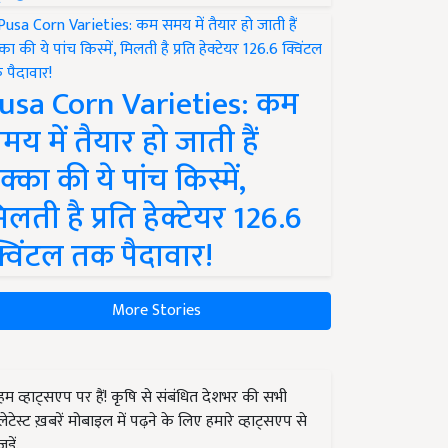
usa Corn Varieties: कम
मय में तैयार हो जाती हैं
क्का की ये पांच किस्में,
िलती है प्रति हेक्टेयर 126.6
्विंटल तक पैदावार!
More Stories
हम व्हाट्सएप पर हैं! कृषि से संबंधित देशभर की सभी
लेटेस्ट ख़बरें मोबाइल में पढ़ने के लिए हमारे व्हाट्सएप से
जुड़ें.