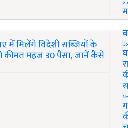
Go
म
5
ब
में मिलेंगे विदेशी सब्जियों के
Go
घ
की कीमत महज 30 पैसा, जानें कैसे
र
क
स
Ne
ग
क
च