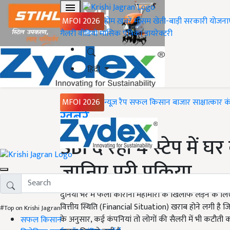
MFOI 2026
होम
ख़बरें
मौसम
खेती-बाड़ी
सरकारी योजना
गैलरी
वीडियो
मासिक पत्रिका
डायरेक्टरी
हिंदी
MFOI 2026
न्यूज़ रैप
सफल किसान
बाजार
साक्षात्कार
क
Home
ख़बरें
SBI दे रहा 4 स्टेप में घर
जानिए पूरी प्रक्रिया
दुनिया भर में फैली कोरोना महामारी के खिलाफ लड़ने के लि
वित्तीय स्थिति (Financial Situation) खराब होने लगी है ज
#Top on Krishi Jagran
के अनुसार, कई कंपनियां तो लोगों की सैलरी में भी कटौती क
सफल किसान