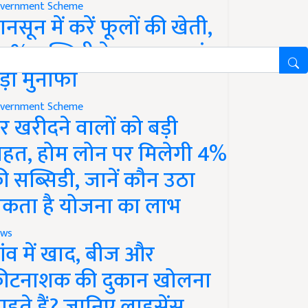
vernment Scheme
ानसून में करें फूलों की खेती,
0% सब्सिडी के साथ कमाएं
ड़ा मुनाफा
vernment Scheme
र खरीदने वालों को बड़ी
ाहत, होम लोन पर मिलेगी 4%
ी सब्सिडी, जानें कौन उठा
कता है योजना का लाभ
ws
ांव में खाद, बीज और
ीटनाशक की दुकान खोलना
ाहते हैं? जानिए लाइसेंस,