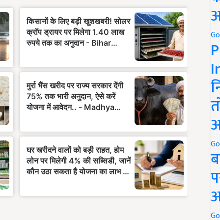
अ
Go
P
I
न
त
अ
Go
ब
प
अ
Go