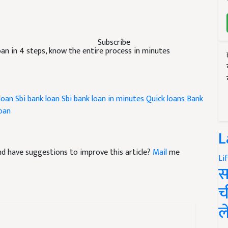
Subscribe
loan in 4 steps, know the entire process in minutes
loan
Sbi bank loan
Sbi bank loan in minutes
Quick loans
Bank
loan
L
 and have suggestions to improve this article?
Mail
me
Li
स
च
ल