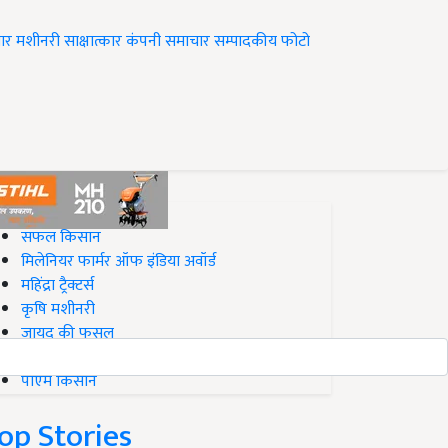
ार
मशीनरी
साक्षात्कार
कंपनी समाचार
सम्पादकीय
फोटो
op on Krishi Jagran
सफल किसान
मिलेनियर फार्मर ऑफ इंडिया अवॉर्ड
महिंद्रा ट्रैक्टर्स
कृषि मशीनरी
जायद की फसल
बिज़नेस आइडियाज
पीएम किसान
op Stories