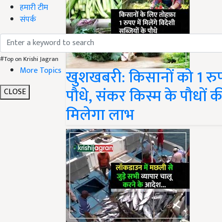
हमारी टीम
संपर्क
#Top on Krishi Jagran
More Topics
खुशखबरी: किसानों को 1 रुपए 
पौधे, संकर किस्म के पौधों 
CLOSE
मिलेगा लाभ