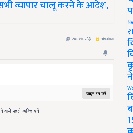
 सभी व्यापार चालू करने के आदेश,
प
Ne
र
व
क
क
न
We
द
ब
1
क