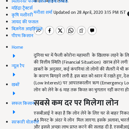
कारण बिगड़ने लगी है.
मिलेनियर फार्मर ऑफ इंडिया अवॉर्ड
महिंद्रा ट्रैक्टर्स
मनीशा शर्मा
Updated on 28 April, 2020 3:15 PM IST
कृषि मशीनरी
जायद की फसल
बिज़नेस आइडियाज
पीएम किसान
Home
दुनिया भर में फैली कोरोना महामारी के खिलाफ लड़ने के लि
की वित्तीय स्थिति (Financial Situation) खराब होने लगी 
न्यूज़ रैप
ख़बरों के अनुसार, कई कंपनियां तो लोगों की सैलरी में भी क
के कारण बिगड़ने लगी है. इस बात को ध्यान में रखते हुए, देश
(Low Interest) पर आपातकालीन ऋण (Emergency Loan
खबरें
लोन को लेने के 6 माह तक किस्त का भुगतान नहीं करना हो
सबसे
कम
दर
पर
मिलेगा
लोन
सफल किसान
एसबीआई ने कहा है कि लोन लेने के लिए घर से बाहर निकलने 
45 मिनट के अंदर ये लोन मिल जाएगा. इसके अलावा, भारतीय
सरकारी योजनाएं
और इससे अच्छा लाभ प्राप्त करने की सलाह दी है. एसबीआई