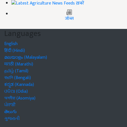
ख़बरें
जॉब्स
Languages
English
हिंदी (Hindi)
മലയാളം (Malayalam)
मराठी (Marathi)
தமிழ் (Tamil)
বাঙালি (Bengali)
ಕನ್ನಡ (Kannada)
ଓଡିଆ (Odia)
অসমীয়া (Asomiya)
ਪੰਜਾਬੀ
తెలుగు
ગુજરાતી