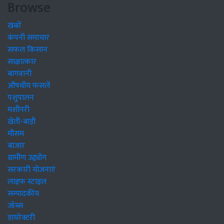
Browse
खबरें
कंपनी समाचार
सफल किसान
साक्षात्कार
बागवानी
औषधीय फसलें
पशुपालन
मशीनरी
खेती-बाड़ी
मौसम
बाजार
ग्रामीण उद्द्योग
सरकारी योजनाएं
लाइफ स्टाइल
सम्पादकीय
जॉब्स
डायरेक्टरी