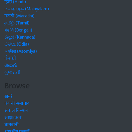
हिंदी (Hindi)
മലയാളം (Malayalam)
मराठी (Marathi)
தமிழ் (Tamil)
বাঙালি (Bengali)
ಕನ್ನಡ (Kannada)
ଓଡିଆ (Odia)
অসমীয়া (Asomiya)
ਪੰਜਾਬੀ
తెలుగు
ગુજરાતી
Browse
खबरें
कंपनी समाचार
सफल किसान
साक्षात्कार
बागवानी
औषधीय फसलें