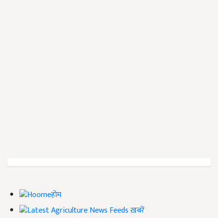
होम
ख़बरें