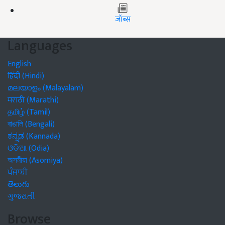
जॉब्स
Languages
English
हिंदी (Hindi)
മലയാളം (Malayalam)
मराठी (Marathi)
தமிழ் (Tamil)
বাঙালি (Bengali)
ಕನ್ನಡ (Kannada)
ଓଡିଆ (Odia)
অসমীয়া (Asomiya)
ਪੰਜਾਬੀ
తెలుగు
ગુજરાતી
Browse