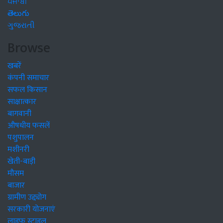
ਪੰਜਾਬੀ
తెలుగు
ગુજરાતી
Browse
खबरें
कंपनी समाचार
सफल किसान
साक्षात्कार
बागवानी
औषधीय फसलें
पशुपालन
मशीनरी
खेती-बाड़ी
मौसम
बाजार
ग्रामीण उद्द्योग
सरकारी योजनाएं
लाइफ स्टाइल