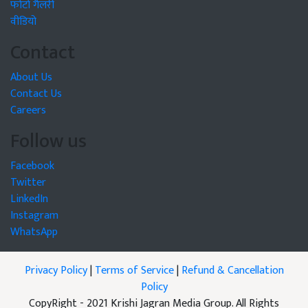
फोटो गैलरी
वीडियो
Contact
About Us
Contact Us
Careers
Follow us
Facebook
Twitter
LinkedIn
Instagram
WhatsApp
Privacy Policy
|
Terms of Service
|
Refund & Cancellation
Policy
CopyRight - 2021 Krishi Jagran Media Group. All Rights