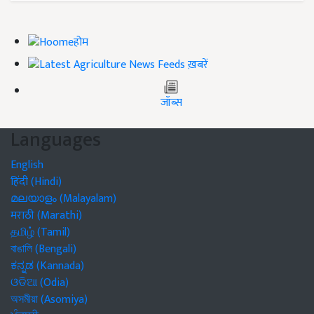
होम
ख़बरें
जॉब्स
Languages
English
हिंदी (Hindi)
മലയാളം (Malayalam)
मराठी (Marathi)
தமிழ் (Tamil)
বাঙালি (Bengali)
ಕನ್ನಡ (Kannada)
ଓଡିଆ (Odia)
অসমীয়া (Asomiya)