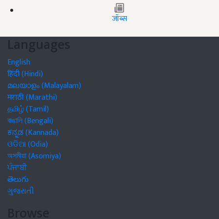
जॉब्स
Languages
English
हिंदी (Hindi)
മലയാളം (Malayalam)
मराठी (Marathi)
தமிழ் (Tamil)
বাঙালি (Bengali)
ಕನ್ನಡ (Kannada)
ଓଡିଆ (Odia)
অসমীয়া (Asomiya)
ਪੰਜਾਬੀ
తెలుగు
ગુજરાતી
Browse