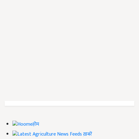
होम
ख़बरें