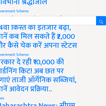
ावभीनी श्रद्धांजलि
vernment Scheme
M Kisan Yojana Update:
4वीं किस्त का इंतजार बढ़ा,
ानें कब मिल सकते हैं ₹2,000
र कैसे चेक करें अपना स्टेटस
vernment Scheme
रकार दे रही ₹10,000 की
ार्डनिंग किट! अब छत पर
गाएं ताजी ऑर्गेनिक सब्जियां,
ानें आवेदन प्रक्रिया..
ws
aharashtra News: सीएम