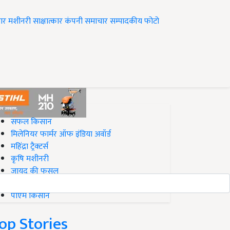
ार
मशीनरी
साक्षात्कार
कंपनी समाचार
सम्पादकीय
फोटो
op on Krishi Jagran
सफल किसान
मिलेनियर फार्मर ऑफ इंडिया अवॉर्ड
महिंद्रा ट्रैक्टर्स
कृषि मशीनरी
जायद की फसल
बिज़नेस आइडियाज
पीएम किसान
op Stories