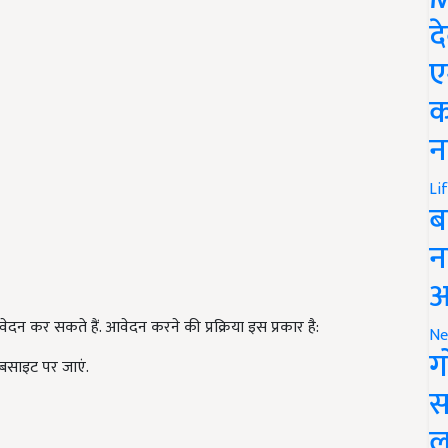
द
ए
क
न
Li
ब
न
आ
 कर सकते हैं. आवेदन करने की प्रक्रिया इस प्रकार है:
Ne
ग
ेबसाइट पर जाएं.
स
ल