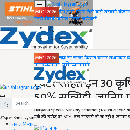
MFOI 2026
होम
ख़बरें
मौसम
खेती-बाड़ी
सरकारी योजना
गैलरी
वीडियो
मासिक पत्रिका
डायरेक्टरी
हिंदी
MFOI 2026
न्यूज़ रैप
सफल किसान
बाजार
साक्षात्कार
क
Home
सरकारी योजनाएं
ट्रैक्टर सहित इन 30 कृषि
50% सब्सिडी, जानिए पा
Haryana Special Subsidy Scheme: हरियाणा सरकार की वि
यंत्रों की खरीद पर 50% तक सब्सिडी दी जा रही है. जानिए पा
#Top on Krishi Jagran
सफल किसान