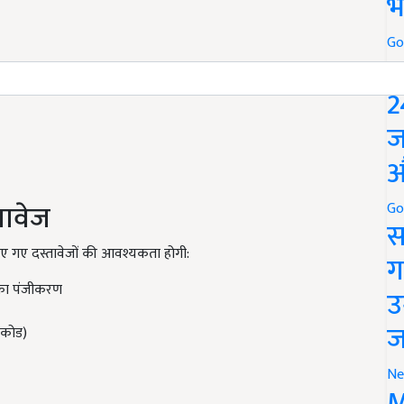
भ
Go
P
2
ज
औ
तावेज
Go
स
दिए गए दस्तावेजों की आवश्यकता होगी:
ग
 का पंजीकरण
उ
ज
 कोड)
Ne
M