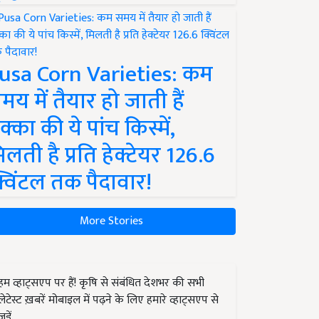
usa Corn Varieties: कम
मय में तैयार हो जाती हैं
क्का की ये पांच किस्में,
िलती है प्रति हेक्टेयर 126.6
्विंटल तक पैदावार!
More Stories
हम व्हाट्सएप पर हैं! कृषि से संबंधित देशभर की सभी
लेटेस्ट ख़बरें मोबाइल में पढ़ने के लिए हमारे व्हाट्सएप से
जुड़ें.