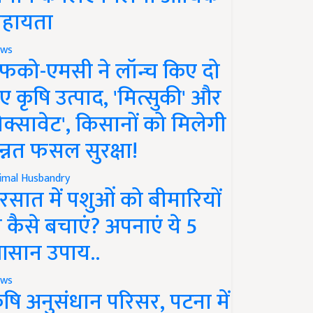
हायता
ws
फको-एमसी ने लॉन्च किए दो
ए कृषि उत्पाद, 'मित्सुकी' और
नेक्सावेट', किसानों को मिलेगी
न्नत फसल सुरक्षा!
imal Husbandry
रसात में पशुओं को बीमारियों
े कैसे बचाएं? अपनाएं ये 5
सान उपाय..
ws
ृषि अनुसंधान परिसर, पटना में