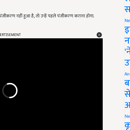
स
पंजीकरण नहीं हुआ है, तो उन्हें पहले पंजीकरण कराना होगा.
Ne
इ
ERTISEMENT
न
'
उ
An
ब
स
आ
Ne
क