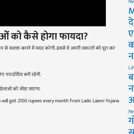
Ne
M
द
ए
लाओं को कैसे होगा फायदा?
क
से सशक्त बनाने में मदद करेगी. इससे वे अपनी जरूरतों को पूरा कर
न
Li
ब
रिए पारदर्शिता बनी रहेगी.
न
लाओं को जोड़ा जाएगा.
आ
will get 2100 rupees every month from Lado Laxmi Yojana
Ne
ग
स