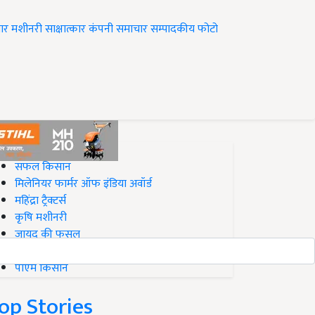
ार
मशीनरी
साक्षात्कार
कंपनी समाचार
सम्पादकीय
फोटो
op on Krishi Jagran
सफल किसान
मिलेनियर फार्मर ऑफ इंडिया अवॉर्ड
महिंद्रा ट्रैक्टर्स
कृषि मशीनरी
जायद की फसल
बिज़नेस आइडियाज
पीएम किसान
op Stories