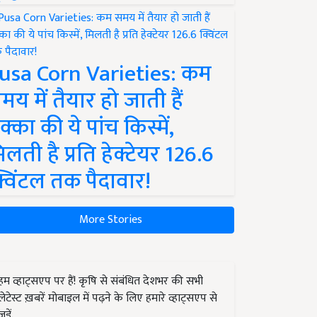
usa Corn Varieties: कम
मय में तैयार हो जाती हैं
क्का की ये पांच किस्में,
िलती है प्रति हेक्टेयर 126.6
्विंटल तक पैदावार!
More Stories
हम व्हाट्सएप पर हैं! कृषि से संबंधित देशभर की सभी
लेटेस्ट ख़बरें मोबाइल में पढ़ने के लिए हमारे व्हाट्सएप से
जुड़ें.