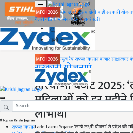
MFOI 2026
होम
ख़बरें
मौसम
खेती-बाड़ी
सरकारी योजना
गैलरी
वीडियो
मासिक पत्रिका
डायरेक्टरी
हिंदी
MFOI 2026
न्यूज़ रैप
सफल किसान
बाजार
साक्षात्कार
क
Home
सरकारी योजनाएं
हरियाणा बजट 2025: ‘ला
महिलाओं को हर महीने मि
लाभार्थी
#Top on Krishi Jagran
Lado Laxmi Yojana: ‘लाडो लक्ष्मी योजना’ से प्रदेश की 
सफल किसान