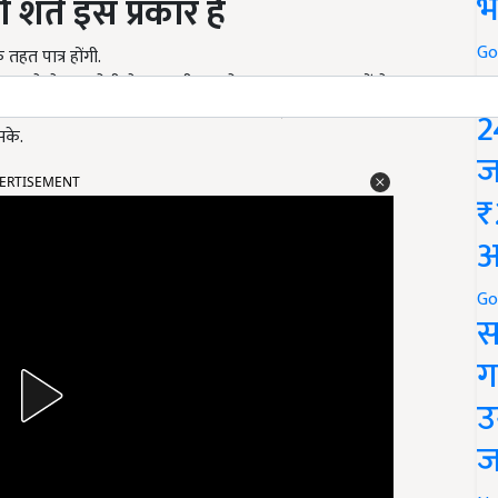
भ
्तें इस प्रकार हैं
Go
तहत पात्र होंगी.
P
 रुपये से कम होगी, केवल वही इस योजना का लाभ उठा सकेंगे.
ाभ पाने के लिए बैंक खाता रखना जरूरी होगा, ताकि सरकार द्वारा दी
2
सके.
ज
ERTISEMENT
₹
अ
Go
स
ग
उ
ज