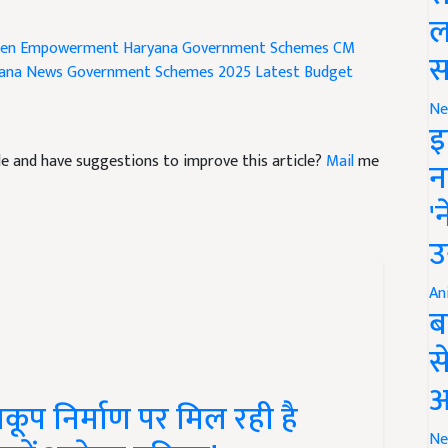
ल
en Empowerment
Haryana Government Schemes
CM
स
ana News
Government Schemes 2025
Latest Budget
Ne
इ
icle and have suggestions to improve this article?
Mail
me
न
'
उ
An
ब
स
आ
प निर्माण पर मिल रही है
Ne