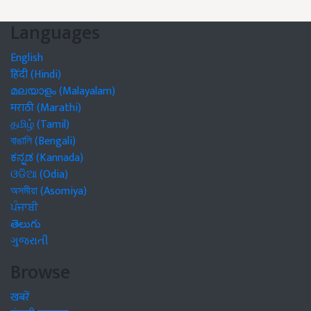
Languages
English
हिंदी (Hindi)
മലയാളം (Malayalam)
मराठी (Marathi)
தமிழ் (Tamil)
বাঙালি (Bengali)
ಕನ್ನಡ (Kannada)
ଓଡିଆ (Odia)
অসমীয়া (Asomiya)
ਪੰਜਾਬੀ
తెలుగు
ગુજરાતી
Browse
खबरें