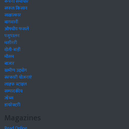
कंपनी समाचार
सफल किसान
साक्षात्कार
बागवानी
औषधीय फसलें
पशुपालन
मशीनरी
खेती-बाड़ी
मौसम
बाजार
ग्रामीण उद्द्योग
सरकारी योजनाएं
लाइफ स्टाइल
सम्पादकीय
जॉब्स
डायरेक्टरी
Magazines
Read Online