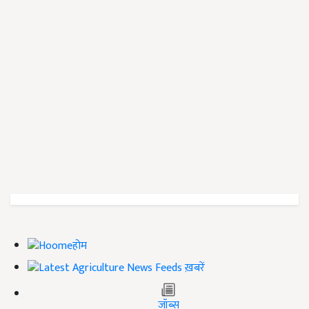
होम
ख़बरें
जॉब्स