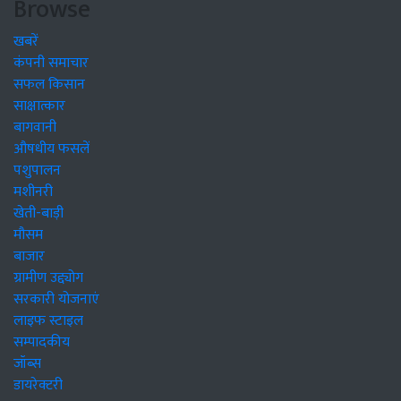
Browse
खबरें
कंपनी समाचार
सफल किसान
साक्षात्कार
बागवानी
औषधीय फसलें
पशुपालन
मशीनरी
खेती-बाड़ी
मौसम
बाजार
ग्रामीण उद्द्योग
सरकारी योजनाएं
लाइफ स्टाइल
सम्पादकीय
जॉब्स
डायरेक्टरी