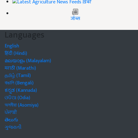
ख़बरें
जॉब्स
Languages
English
हिंदी (Hindi)
മലയാളം (Malayalam)
मराठी (Marathi)
தமிழ் (Tamil)
বাঙালি (Bengali)
ಕನ್ನಡ (Kannada)
ଓଡିଆ (Odia)
অসমীয়া (Asomiya)
ਪੰਜਾਬੀ
తెలుగు
ગુજરાતી