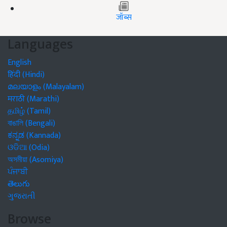
जॉब्स
Languages
English
हिंदी (Hindi)
മലയാളം (Malayalam)
मराठी (Marathi)
தமிழ் (Tamil)
বাঙালি (Bengali)
ಕನ್ನಡ (Kannada)
ଓଡିଆ (Odia)
অসমীয়া (Asomiya)
ਪੰਜਾਬੀ
తెలుగు
ગુજરાતી
Browse