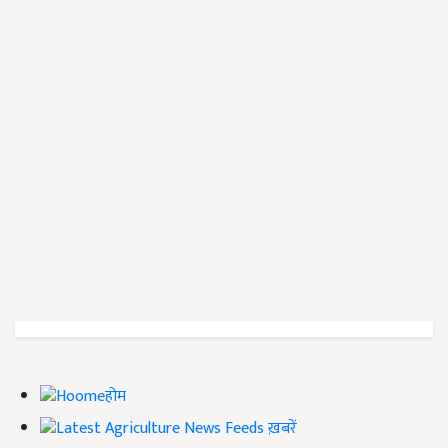
होम
ख़बरें