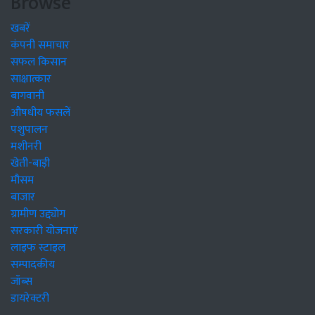
Browse
खबरें
कंपनी समाचार
सफल किसान
साक्षात्कार
बागवानी
औषधीय फसलें
पशुपालन
मशीनरी
खेती-बाड़ी
मौसम
बाजार
ग्रामीण उद्द्योग
सरकारी योजनाएं
लाइफ स्टाइल
सम्पादकीय
जॉब्स
डायरेक्टरी