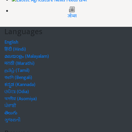
ख़बरें
जॉब्स
Languages
English
हिंदी (Hindi)
മലയാളം (Malayalam)
मराठी (Marathi)
தமிழ் (Tamil)
বাঙালি (Bengali)
ಕನ್ನಡ (Kannada)
ଓଡିଆ (Odia)
অসমীয়া (Asomiya)
ਪੰਜਾਬੀ
తెలుగు
ગુજરાતી