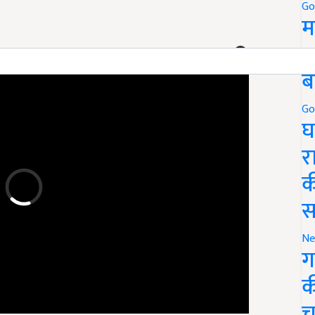
Go
म
ERTISEMENT
5
ब
Go
घ
र
क
स
Ne
ग
क
च