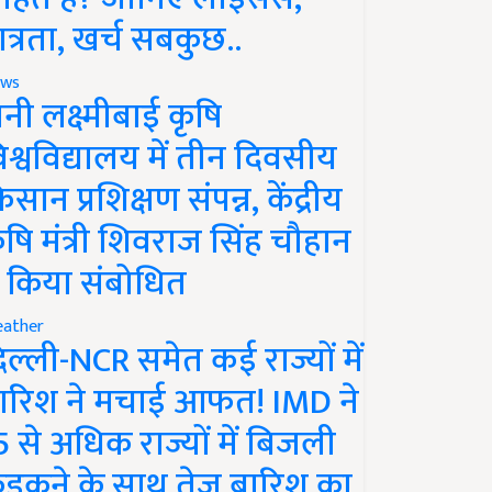
ात्रता, खर्च सबकुछ..
ws
ानी लक्ष्मीबाई कृषि
िश्वविद्यालय में तीन दिवसीय
िसान प्रशिक्षण संपन्न, केंद्रीय
ृषि मंत्री शिवराज सिंह चौहान
े किया संबोधित
ather
िल्ली-NCR समेत कई राज्यों में
ारिश ने मचाई आफत! IMD ने
5 से अधिक राज्यों में बिजली
ड़कने के साथ तेज बारिश का