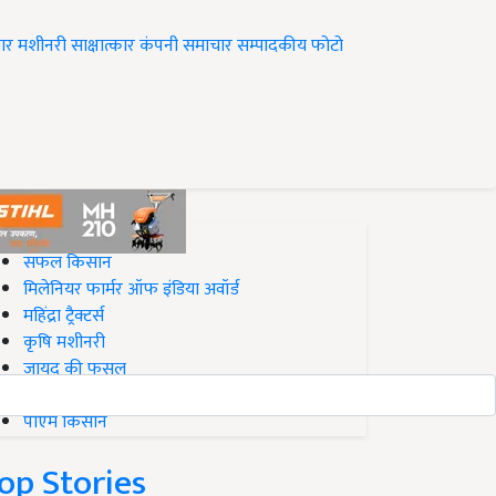
ार
मशीनरी
साक्षात्कार
कंपनी समाचार
सम्पादकीय
फोटो
op on Krishi Jagran
सफल किसान
मिलेनियर फार्मर ऑफ इंडिया अवॉर्ड
महिंद्रा ट्रैक्टर्स
कृषि मशीनरी
जायद की फसल
बिज़नेस आइडियाज
पीएम किसान
op Stories