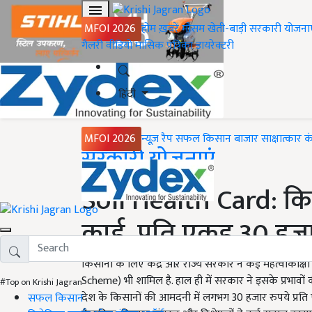
MFOI 2026
होम
ख़बरें
मौसम
खेती-बाड़ी
सरकारी योजना
गैलरी
वीडियो
मासिक पत्रिका
डायरेक्टरी
हिंदी
MFOI 2026
न्यूज़ रैप
सफल किसान
बाजार
साक्षात्कार
क
Home
सरकारी योजनाएं
Soil Health Card: कि
कार्ड, प्रति एकड़ 30 ह
किसानों के लिए केंद्र औऱ राज्य सरकार ने कई महत्वाकांक्षी 
Scheme) भी शामिल है. हाल ही में सरकार ने इसके प्रभावों 
#Top on Krishi Jagran
देश के किसानों की आमदनी में लगभग 30 हजार रुपये प्रति 
सफल किसान