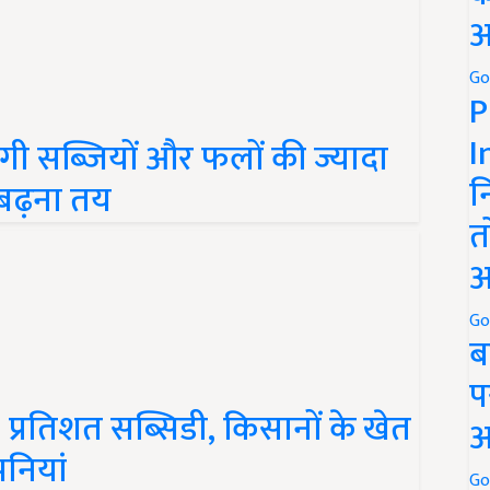
अ
Go
P
ी सब्जियों और फलों की ज्यादा
I
 बढ़ना तय
न
त
अ
Go
ब
प
्रतिशत सब्सिडी, किसानों के खेत
अ
पनियां
Go