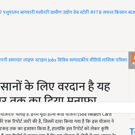
एं
पशुपालन
बागवानी
मशीनरी
ग्रामीण उद्योग
वेब स्टोरी
#FTB
सफल किसान
बाज
ंपनी समाचार
लाइफ स्टाइल
Jobs
विविध
सम्पादकीय
वीडियो
मासिक पत्रिका
#T
सानों के लिए वरदान है यह
जार तक का दिया मुनाफ़ा
योजनाएं चलाई हैं. इनमें मृदा हेल्थ कार्ड योजना (Soil Health Card
की एक रिपोर्ट जारी की है, जिसमें दावा किया गया है कि इस योजना ने
T
एकड़ तक का इजाफ़ा किया है, हालांकि इस रिपोर्ट को लेकर कृषि