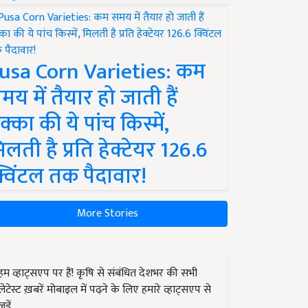
usa Corn Varieties: कम
मय में तैयार हो जाती हैं
क्का की ये पांच किस्में,
िलती है प्रति हेक्टेयर 126.6
्विंटल तक पैदावार!
More Stories
हम व्हाट्सएप पर हैं! कृषि से संबंधित देशभर की सभी
लेटेस्ट ख़बरें मोबाइल में पढ़ने के लिए हमारे व्हाट्सएप से
जुड़ें.