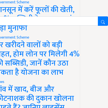
vernment Scheme
ानसून में करें फूलों की खेती,
0% सब्सिडी के साथ कमाएं
ड़ा मुनाफा
vernment Scheme
र खरीदने वालों को बड़ी
ाहत, होम लोन पर मिलेगी 4%
ी सब्सिडी, जानें कौन उठा
कता है योजना का लाभ
ws
ांव में खाद, बीज और
ीटनाशक की दुकान खोलना
ाहते हैं? जानिए लाइसेंस,