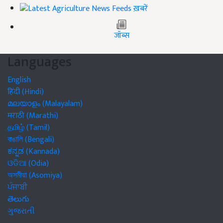
ख़बरें
जॉब्स
Languages
English
हिंदी (Hindi)
മലയാളം (Malayalam)
मराठी (Marathi)
தமிழ் (Tamil)
বাঙালি (Bengali)
ಕನ್ನಡ (Kannada)
ଓଡିଆ (Odia)
অসমীয়া (Asomiya)
ਪੰਜਾਬੀ
తెలుగు
ગુજરાતી