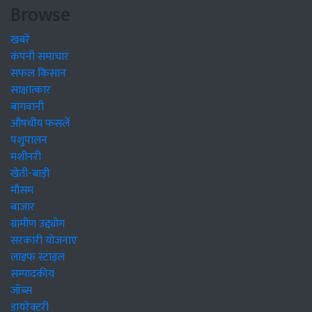
Browse
खबरें
कंपनी समाचार
सफल किसान
साक्षात्कार
बागवानी
औषधीय फसलें
पशुपालन
मशीनरी
खेती-बाड़ी
मौसम
बाजार
ग्रामीण उद्द्योग
सरकारी योजनाएं
लाइफ स्टाइल
सम्पादकीय
जॉब्स
डायरेक्टरी