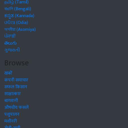
தமிழ் (Tamil)
বাঙালি (Bengali)
ಕನ್ನಡ (Kannada)
ଓଡିଆ (Odia)
অসমীয়া (Asomiya)
ਪੰਜਾਬੀ
తెలుగు
ગુજરાતી
Browse
खबरें
कंपनी समाचार
सफल किसान
साक्षात्कार
बागवानी
औषधीय फसलें
पशुपालन
मशीनरी