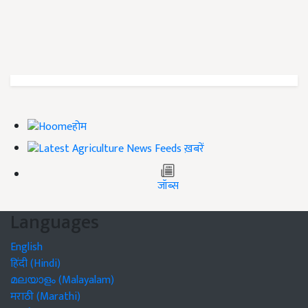
होम
ख़बरें
जॉब्स
Languages
English
हिंदी (Hindi)
മലയാളം (Malayalam)
मराठी (Marathi)