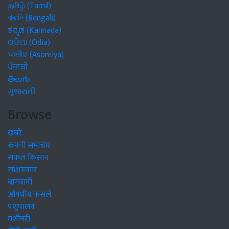
தமிழ் (Tamil)
বাঙালি (Bengali)
ಕನ್ನಡ (Kannada)
ଓଡିଆ (Odia)
অসমীয়া (Asomiya)
ਪੰਜਾਬੀ
తెలుగు
ગુજરાતી
Browse
खबरें
कंपनी समाचार
सफल किसान
साक्षात्कार
बागवानी
औषधीय फसलें
पशुपालन
मशीनरी