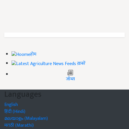
होम
ख़बरें
जॉब्स
Languages
English
हिंदी (Hindi)
മലയാളം (Malayalam)
मराठी (Marathi)