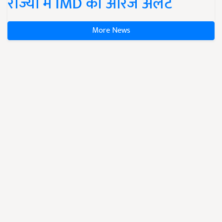
राज्यों में IMD का ऑरेंज अलर्ट
More News