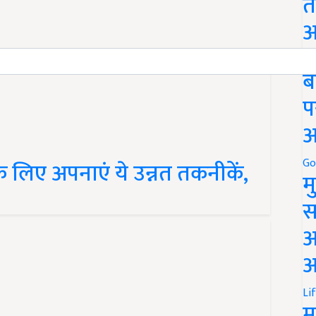
त
अ
Go
ब
प
अ
Go
े लिए अपनाएं ये उन्नत तकनीकें,
म
स
अ
आ
Li
म