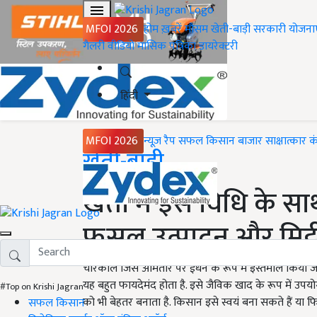
MFOI 2026
होम
ख़बरें
मौसम
खेती-बाड़ी
सरकारी योजना
गैलरी
वीडियो
मासिक पत्रिका
डायरेक्टरी
हिंदी
MFOI 2026
न्यूज़ रैप
सफल किसान
बाजार
साक्षात्कार
क
Home
खेती-बाड़ी
खेतों में इस विधि के 
फसल उत्पादन और मिट्टी क
चारकोल जिसे आमतौर पर ईंधन के रूप में इस्तेमाल किया जाता 
यह बहुत फायदेमंद होता है. इसे जैविक खाद के रूप में उपय
#Top on Krishi Jagran
को भी बेहतर बनाता है. किसान इसे स्वयं बना सकते हैं या फिर 
सफल किसान