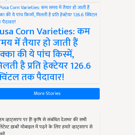
usa Corn Varieties: कम
मय में तैयार हो जाती हैं
क्का की ये पांच किस्में,
िलती है प्रति हेक्टेयर 126.6
्विंटल तक पैदावार!
More Stories
हम व्हाट्सएप पर हैं! कृषि से संबंधित देशभर की सभी
लेटेस्ट ख़बरें मोबाइल में पढ़ने के लिए हमारे व्हाट्सएप से
जुड़ें.