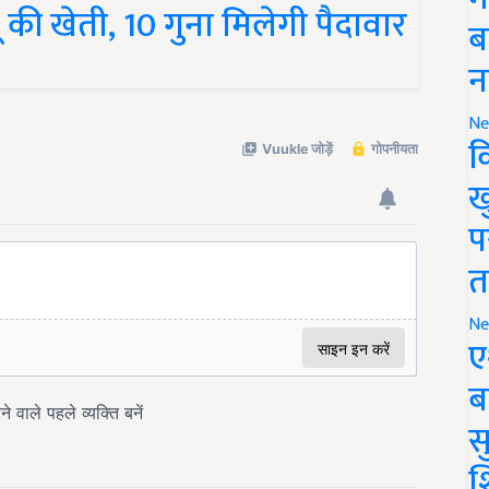
की खेती, 10 गुना मिलेगी पैदावार
ब
न
Ne
क
ख
प
त
Ne
ए
ब
सु
श