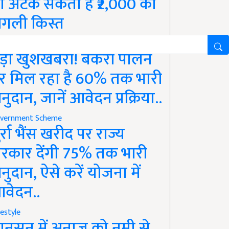
ो अटक सकती है ₹2,000 की
गली किस्त
vernment Scheme
ड़ी खुशखबरी! बकरी पालन
र मिल रहा है 60% तक भारी
नुदान, जानें आवेदन प्रक्रिया..
vernment Scheme
ुर्रा भैंस खरीद पर राज्य
रकार देंगी 75% तक भारी
नुदान, ऐसे करें योजना में
वेदन..
festyle
ानसून में अनाज को नमी से