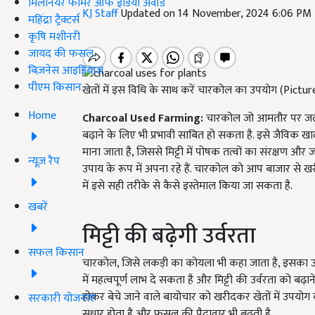
मिलेनियर फार्मर ऑफ इंडिया अवॉर्ड
KJ Staff
Updated on 14 November, 2024 6:06 PM
महिंद्रा ट्रैक्टर्स
कृषि मशीनरी
जायद की फसल
बिज़नेस आइडियाज
पीएम किसान
खेतों में इस विधि के साथ करें चारकोल का उपयोग (Pictu
Home
Charcoal Used Farming:
चारकोल जो आमतौर पर जलाने क
बढ़ाने के लिए भी प्रभावी साबित हो सकता है. इसे जैविक ख
माना जाता है, जिससे मिट्टी में पोषक तत्वों का संरक्षण
न्यूज़ रैप
उपाय के रूप में अपना रहे हैं. चारकोल को आप बाजार से खरी
में इसे सही तरीके से कैसे इस्तेमाल किया जा सकता है.
खबरें
मिट्टी की बढ़ेगी उर्वरता
सफल किसान
चारकोल, जिसे लकड़ी का कोयला भी कहा जाता है, इसका उपय
में महत्वपूर्ण लाभ दे सकता है और मिट्टी की उर्वरता को बढ़
होकर बेचे जाने वाले बायोचार को खरीदकर खेतों में उपयोग क
सरकारी योजनाएं
सुधार होता है और फसल की पैदावार भी बढ़ती है.