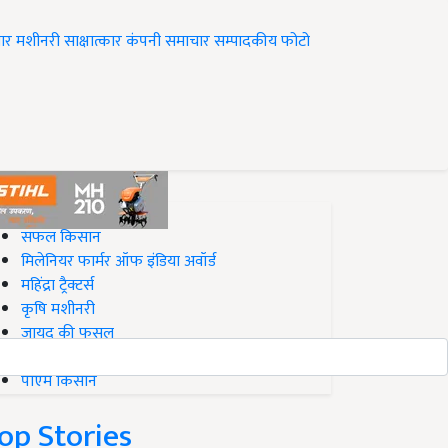
ार
मशीनरी
साक्षात्कार
कंपनी समाचार
सम्पादकीय
फोटो
op on Krishi Jagran
सफल किसान
मिलेनियर फार्मर ऑफ इंडिया अवॉर्ड
महिंद्रा ट्रैक्टर्स
कृषि मशीनरी
जायद की फसल
बिज़नेस आइडियाज
पीएम किसान
op Stories