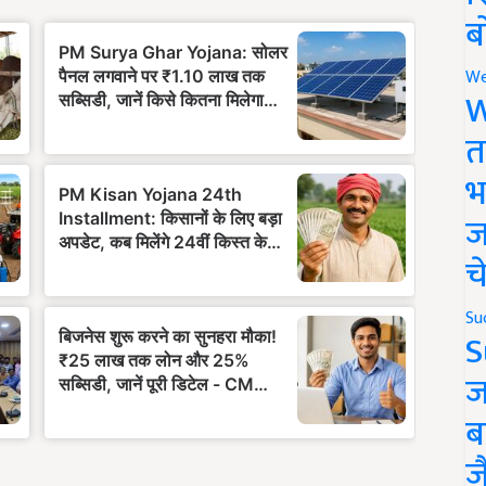
ब
We
W
त
भ
ज
च
Su
S
ज
ब
ज