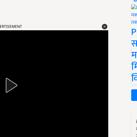
P
ERTISEMENT
स
म
म
क