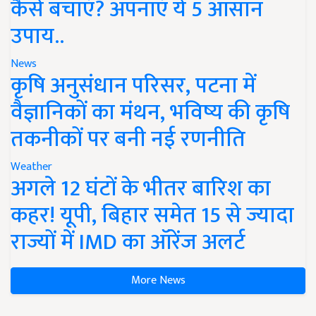
कैसे बचाएं? अपनाएं ये 5 आसान
उपाय..
News
कृषि अनुसंधान परिसर, पटना में
वैज्ञानिकों का मंथन, भविष्य की कृषि
तकनीकों पर बनी नई रणनीति
Weather
अगले 12 घंटों के भीतर बारिश का
कहर! यूपी, बिहार समेत 15 से ज्यादा
राज्यों में IMD का ऑरेंज अलर्ट
More News