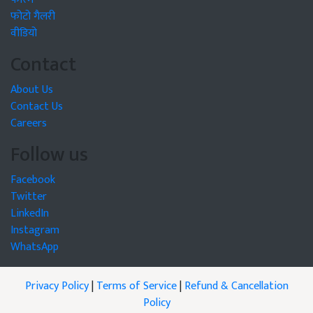
फोटो गैलरी
वीडियो
Contact
About Us
Contact Us
Careers
Follow us
Facebook
Twitter
LinkedIn
Instagram
WhatsApp
Privacy Policy
|
Terms of Service
|
Refund & Cancellation
Policy