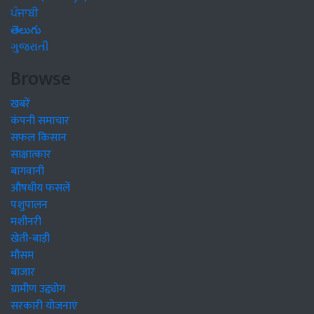
ਪੰਜਾਬੀ
తెలుగు
ગુજરાતી
Browse
खबरें
कंपनी समाचार
सफल किसान
साक्षात्कार
बागवानी
औषधीय फसलें
पशुपालन
मशीनरी
खेती-बाड़ी
मौसम
बाजार
ग्रामीण उद्द्योग
सरकारी योजनाएं