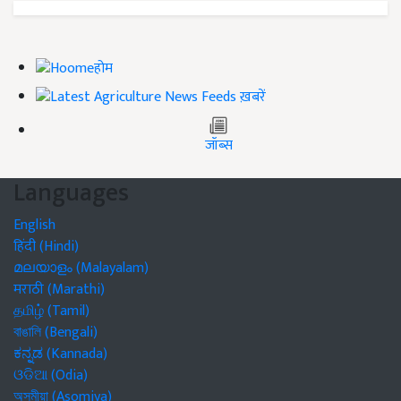
होम
ख़बरें
जॉब्स
Languages
English
हिंदी (Hindi)
മലയാളം (Malayalam)
मराठी (Marathi)
தமிழ் (Tamil)
বাঙালি (Bengali)
ಕನ್ನಡ (Kannada)
ଓଡିଆ (Odia)
অসমীয়া (Asomiya)