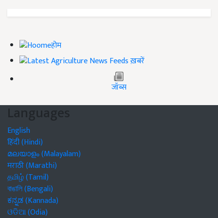
होम
ख़बरें
जॉब्स
Languages
English
हिंदी (Hindi)
മലയാളം (Malayalam)
मराठी (Marathi)
தமிழ் (Tamil)
বাঙালি (Bengali)
ಕನ್ನಡ (Kannada)
ଓଡିଆ (Odia)