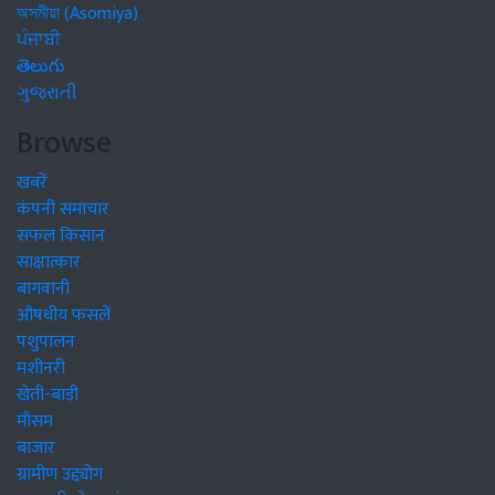
অসমীয়া (Asomiya)
ਪੰਜਾਬੀ
తెలుగు
ગુજરાતી
Browse
खबरें
कंपनी समाचार
सफल किसान
साक्षात्कार
बागवानी
औषधीय फसलें
पशुपालन
मशीनरी
खेती-बाड़ी
मौसम
बाजार
ग्रामीण उद्द्योग