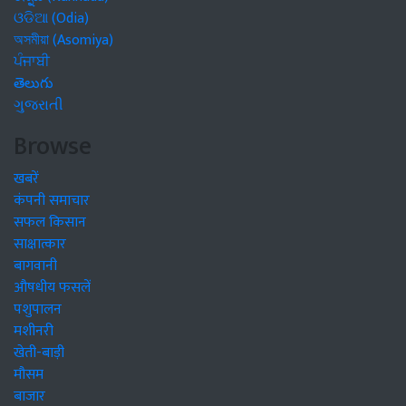
ଓଡିଆ (Odia)
অসমীয়া (Asomiya)
ਪੰਜਾਬੀ
తెలుగు
ગુજરાતી
Browse
खबरें
कंपनी समाचार
सफल किसान
साक्षात्कार
बागवानी
औषधीय फसलें
पशुपालन
मशीनरी
खेती-बाड़ी
मौसम
बाजार