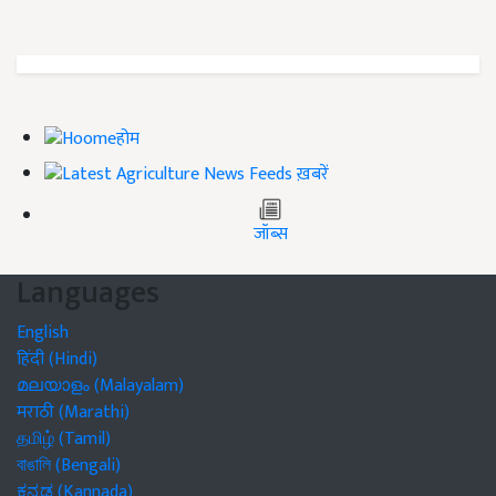
होम
ख़बरें
जॉब्स
Languages
English
हिंदी (Hindi)
മലയാളം (Malayalam)
मराठी (Marathi)
தமிழ் (Tamil)
বাঙালি (Bengali)
ಕನ್ನಡ (Kannada)