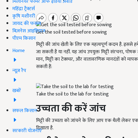
मिलेनियर फार्मर ऑफ इंडिया अवॉर्ड
महिंद्रा ट्रैक्टर्स
कृषि मशीनरी
जायद की फसल
बिज़नेस आइडियाज
Get the soil tested before sowing
पीएम किसान
मिट्टी की जांच खेती के लिए एक महत्वपूर्ण कदम है. इससे ह
Home
जा सकती है या नहीं. यह जांच उपयुक्त मिट्टी संरचना
,
पोषक त
मान
,
मिट्टी का टेक्स्चर
,
और वातावरणिक मानदंडों को मापकर
सकती हैं:
न्यूज़ रैप
खबरें
Take the soil to the lab for testing
उच्चता की करें जांच
सफल किसान
मिट्टी की उच्चता को जांचने के लिए आप एक थैली लेकर एक ख
दिखाता है.
सरकारी योजनाएं