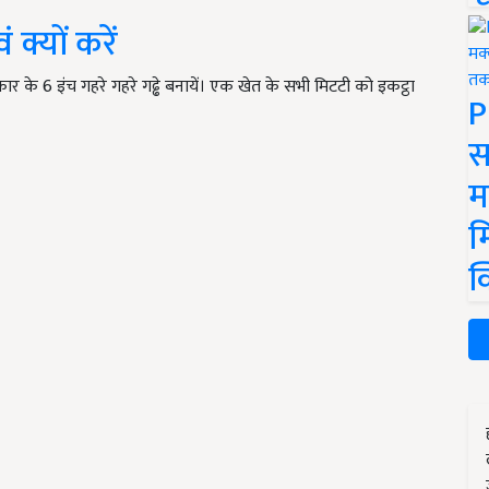
 क्यों करें
कार के 6 इंच गहरे गहरे गढ्ढे बनायें। एक खेत के सभी मिटटी को इकट्ठा
P
स
म
म
क