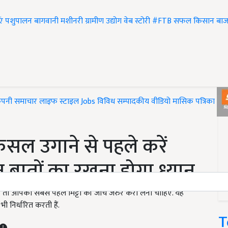
एं
पशुपालन
बागवानी
मशीनरी
ग्रामीण उद्योग
वेब स्टोरी
#FTB
सफल किसान
बाज
ंपनी समाचार
लाइफ स्टाइल
Jobs
विविध
सम्पादकीय
वीडियो
मासिक पत्रिका
#T
सल उगाने से पहले करें
िन बातों का रखना होगा ध्यान
ैं तो आपको सबसे पहले मिट्टी की जांच जरुर करा लेनी चाहिए. यह
 निर्धारित करती हैं.
T