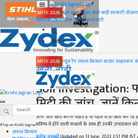
MFOI 2026
होम
ख़बरें
मौसम
खेती-बाड़ी
सरकारी योजना
गैलरी
वीडियो
मासिक पत्रिका
डायरेक्टरी
हिंदी
MFOI 2026
न्यूज़ रैप
सफल किसान
बाजार
साक्षात्कार
क
Home
खेती-बाड़ी
Soil Investigation: फ
मिट्टी की जांच, जानें क
अगर आप खेती करना चाहते हैं या पहले से ही खेती कर रहे ह
भविष्य में होने वाली फसलों के साथ ही उनकी उत्पादकत को भी
#Top on Krishi Jagran
सफल किसान
प्रबोध अवस्थी
Updated on 13 June, 2023 2:51 PM IST