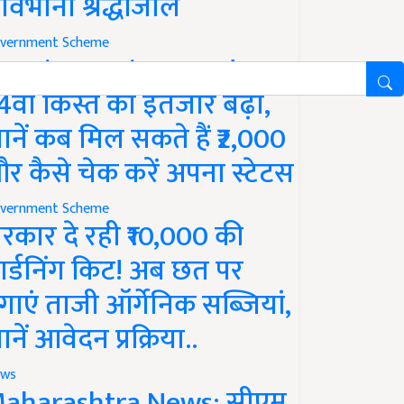
ावभीनी श्रद्धांजलि
vernment Scheme
M Kisan Yojana Update:
4वीं किस्त का इंतजार बढ़ा,
ानें कब मिल सकते हैं ₹2,000
र कैसे चेक करें अपना स्टेटस
vernment Scheme
रकार दे रही ₹10,000 की
ार्डनिंग किट! अब छत पर
गाएं ताजी ऑर्गेनिक सब्जियां,
ानें आवेदन प्रक्रिया..
ws
aharashtra News: सीएम