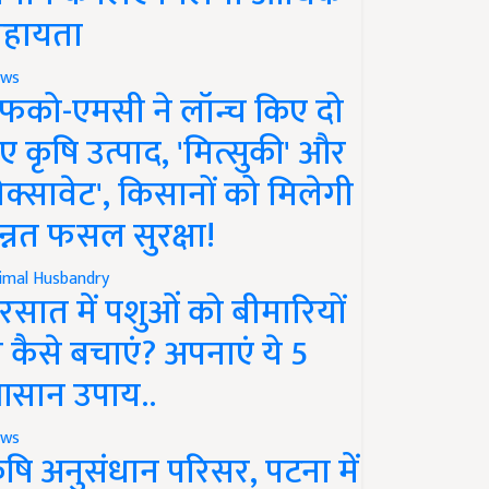
हायता
ws
फको-एमसी ने लॉन्च किए दो
ए कृषि उत्पाद, 'मित्सुकी' और
नेक्सावेट', किसानों को मिलेगी
न्नत फसल सुरक्षा!
imal Husbandry
रसात में पशुओं को बीमारियों
े कैसे बचाएं? अपनाएं ये 5
सान उपाय..
ws
ृषि अनुसंधान परिसर, पटना में