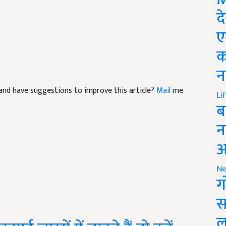
द
ए
क
न
le and have suggestions to improve this article?
Mail
me
Li
ब
न
आ
Ne
ग
स
ल