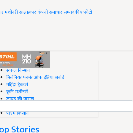
ार
मशीनरी
साक्षात्कार
कंपनी समाचार
सम्पादकीय
फोटो
op on Krishi Jagran
सफल किसान
मिलेनियर फार्मर ऑफ इंडिया अवॉर्ड
महिंद्रा ट्रैक्टर्स
कृषि मशीनरी
जायद की फसल
बिज़नेस आइडियाज
पीएम किसान
op Stories