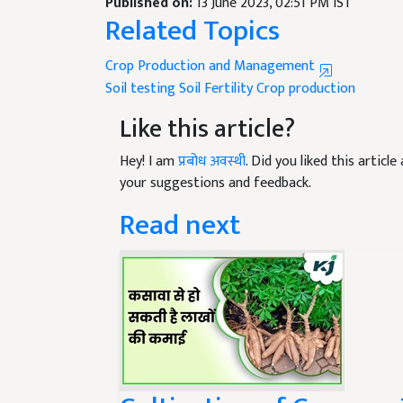
Published on:
13 June 2023, 02:51 PM IST
Related Topics
Crop Production and Management
Soil testing
Soil Fertility
Crop production
Like this article?
Hey! I am
प्रबोध अवस्थी
. Did you liked this artic
your suggestions and feedback.
Read next