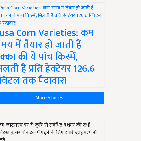
usa Corn Varieties: कम
मय में तैयार हो जाती हैं
क्का की ये पांच किस्में,
िलती है प्रति हेक्टेयर 126.6
्विंटल तक पैदावार!
More Stories
हम व्हाट्सएप पर हैं! कृषि से संबंधित देशभर की सभी
लेटेस्ट ख़बरें मोबाइल में पढ़ने के लिए हमारे व्हाट्सएप से
जुड़ें.