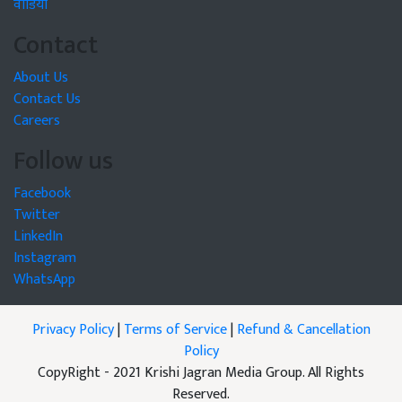
वीडियो
Contact
About Us
Contact Us
Careers
Follow us
Facebook
Twitter
LinkedIn
Instagram
WhatsApp
Privacy Policy
|
Terms of Service
|
Refund & Cancellation
Policy
CopyRight - 2021 Krishi Jagran Media Group. All Rights
Reserved.