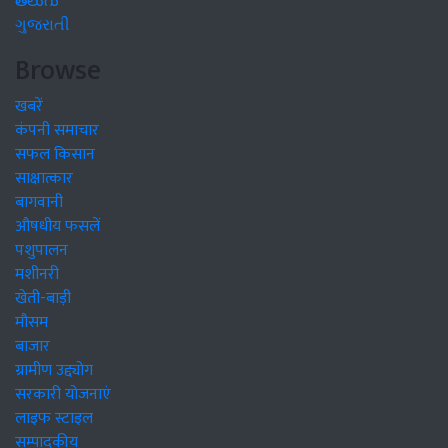
తెలుగు
ગુજરાતી
Browse
खबरें
कंपनी समाचार
सफल किसान
साक्षात्कार
बागवानी
औषधीय फसलें
पशुपालन
मशीनरी
खेती-बाड़ी
मौसम
बाजार
ग्रामीण उद्द्योग
सरकारी योजनाएं
लाइफ स्टाइल
सम्पादकीय