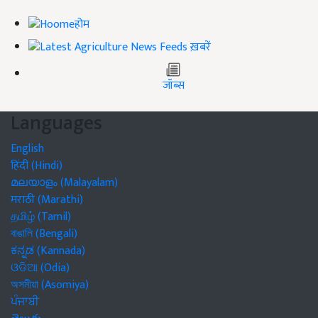
होम
ख़बरें
जॉब्स
Languages
English
हिंदी (Hindi)
മലയാളം (Malayalam)
मराठी (Marathi)
தமிழ் (Tamil)
বাঙালি (Bengali)
ಕನ್ನಡ (Kannada)
ଓଡିଆ (Odia)
অসমীয়া (Asomiya)
ਪੰਜਾਬੀ