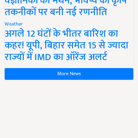
वैज्ञानिकों का मंथन, भविष्य की कृषि
तकनीकों पर बनी नई रणनीति
Weather
अगले 12 घंटों के भीतर बारिश का
कहर! यूपी, बिहार समेत 15 से ज्यादा
राज्यों में IMD का ऑरेंज अलर्ट
More News