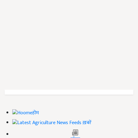
होम
ख़बरें