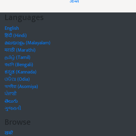
जॉब्स
Languages
English
हिंदी (Hindi)
മലയാളം (Malayalam)
मराठी (Marathi)
தமிழ் (Tamil)
বাঙালি (Bengali)
ಕನ್ನಡ (Kannada)
ଓଡିଆ (Odia)
অসমীয়া (Asomiya)
ਪੰਜਾਬੀ
తెలుగు
ગુજરાતી
Browse
खबरें