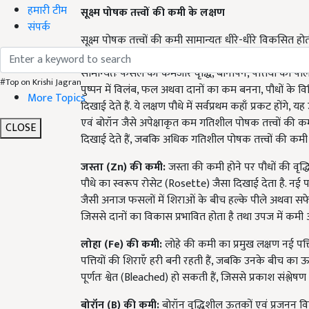
हमारी टीम
सूक्ष्म पोषक तत्त्वों की कमी के लक्षण
संपर्क
सूक्ष्म पोषक तत्त्वों की कमी सामान्यतः धीरे-धीरे विकसित होत
लक्षणों को कीट प्रकोप, रोग संक्रमण, सूखे के प्रभाव अथवा उ
सामान्यतः फसल की कमजोर वृद्धि, बौनापन, पत्तियों का पीला
#Top on Krishi Jagran
पुष्पन में विलंब, फल अथवा दानों का कम बनना, पौधों के विभ
More Topics
दिखाई देते हैं. ये लक्षण पौधे में सर्वप्रथम कहाँ प्रकट होंग
एवं बोरॉन जैसे अपेक्षाकृत कम गतिशील पोषक तत्त्वों की कमी
CLOSE
दिखाई देते हैं, जबकि अधिक गतिशील पोषक तत्त्वों की कमी के ल
जस्ता (
Zn)
की कमी:
जस्ता की कमी होने पर पौधों की वृद्
पौधे का स्वरूप रोसेट (Rosette) जैसा दिखाई देता है. नई पत
जैसी अनाज फसलों में शिराओं के बीच हल्के पीले अथवा सफेद 
जिससे दानों का विकास प्रभावित होता है तथा उपज में कमी 
लोहा (
Fe)
की कमी:
लोहे की कमी का प्रमुख लक्षण नई पत्त
पत्तियों की शिराएँ हरी बनी रहती हैं, जबकि उनके बीच का ऊ
पूर्णतः श्वेत (Bleached) हो सकती हैं, जिससे प्रकाश संश्लेष
बोरॉन (
B)
की कमी:
बोरॉन वृद्धिशील ऊतकों एवं प्रजनन