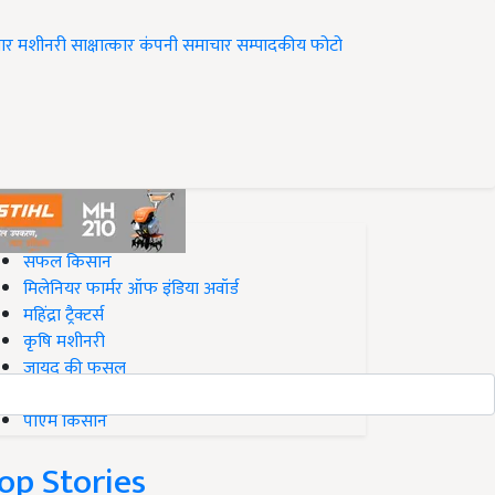
ार
मशीनरी
साक्षात्कार
कंपनी समाचार
सम्पादकीय
फोटो
op on Krishi Jagran
सफल किसान
मिलेनियर फार्मर ऑफ इंडिया अवॉर्ड
महिंद्रा ट्रैक्टर्स
कृषि मशीनरी
जायद की फसल
बिज़नेस आइडियाज
पीएम किसान
op Stories