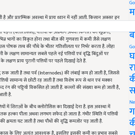
Go
म
ी है और प्रारम्भिक अवस्था में प्रायः ध्यान में नहीं आती. किसान अक्सर इन
5
र्वरकों की कमी समझ बैठते हैं. सूक्ष्म पोषक तत्त्वों की कमी के कारण
ब
 पड़ना (क्लोरोसिस), पत्तियों के अग्रभाग अथवा किनारों का सूखना,
िन्न भागों का विकृत होना तथा बीज की गुणवत्ता में कमी जैसे लक्षण
े, यह उस पोषक तत्त्व की पौधे के भीतर गतिशीलता पर निर्भर करता है. लोहा
Go
घ
 के लक्षण सामान्यतः सबसे पहले नई पत्तियों एवं वृद्धि बिंदुओं पर
क्षण प्रायः पुरानी पत्तियों पर पहले दिखाई देते हैं.
र
धि रुक जाती है तथा पर्व (Internodes) की लंबाई कम हो जाती है, जिससे
क
्तियाँ सामान्य से छोटी रह जाती हैं तथा विशेष रूप से धान एवं मक्का
स
रंग की पट्टियाँ विकसित हो जाती हैं. कल्लों की संख्या कम हो जाती है,
आती है.
Ne
ियों में शिराओं के बीच क्लोरोसिस का दिखाई देना है. इस अवस्था में
ग
तक हल्का पीला अथवा लगभग सफेद हो जाता है. गंभीर स्थिति में पत्तियाँ
क
ण की क्षमता घट जाती है तथा पौधों की वृद्धि कमजोर पड़ जाती है.
च
 विकास के लिए अत्यंत आवश्यक है, इसलिए इसकी कमी का प्रभाव सबसे