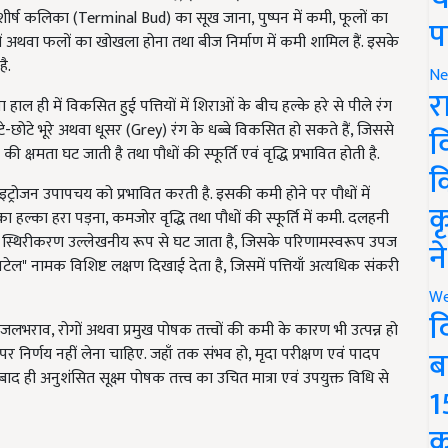
में शीर्ष कलिका (Terminal Bud) का सूख जाना, पुष्पन में कमी, फूलों का
प
ं अथवा फलों का खोखला होना तथा बीज निर्माण में कमी शामिल हैं. इसके
ै.
Ne
र
ाल ही में विकसित हुई पत्तियों में शिराओं के बीच हल्के हरे से पीले रंग
छोटे-छोटे भूरे अथवा धूसर (Grey) रंग के धब्बे विकसित हो सकते हैं, जिससे
व
ी क्षमता घट जाती है तथा पौधों की स्फूर्ति एवं वृद्धि प्रभावित होती है.
क
इट्रोजन उपापचय को प्रभावित करती है. इसकी कमी होने पर पौधों में
क
का हल्का हरा पड़ना, कमजोर वृद्धि तथा पौधों की स्फूर्ति में कमी. दलहनी
ोजन स्थिरीकरण उल्लेखनीय रूप से घट जाता है, जिसके परिणामस्वरूप उपज
न
टेल" नामक विशिष्ट लक्षण दिखाई देता है, जिसमें पत्तियाँ अत्यधिक संकरी
We
द
लभराव, रोगों अथवा प्रमुख पोषक तत्त्वों की कमी के कारण भी उत्पन्न हो
ब
र निर्णय नहीं लेना चाहिए. जहाँ तक संभव हो, मृदा परीक्षण एवं पादप
ाद ही अनुशंसित सूक्ष्म पोषक तत्त्व का उचित मात्रा एवं उपयुक्त विधि से
1
क