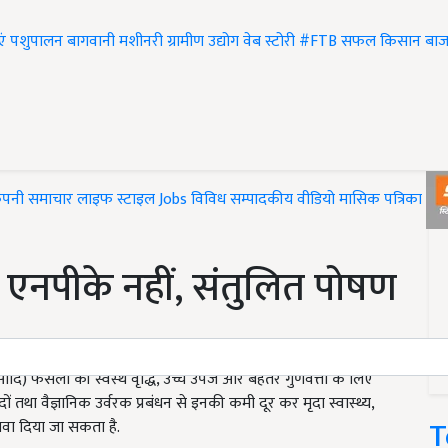
एं
पशुपालन
बागवानी
मशीनरी
ग्रामीण उद्योग
वेब स्टोरी
#FTB
सफल किसान
बाज
ंपनी समाचार
लाइफ स्टाइल
Jobs
विविध
सम्पादकीय
वीडियो
मासिक पत्रिका
#T
वल एनपीके नहीं, संतुलित पोषण
ेनम आदि) फसलों की स्वस्थ वृद्धि, उच्च उपज और बेहतर गुणवत्ता के लिए
ं तथा वैज्ञानिक उर्वरक प्रबंधन से इनकी कमी दूर कर मृदा स्वास्थ्य,
T
वा दिया जा सकता है.