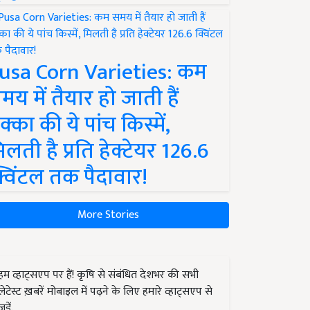
usa Corn Varieties: कम
मय में तैयार हो जाती हैं
क्का की ये पांच किस्में,
िलती है प्रति हेक्टेयर 126.6
्विंटल तक पैदावार!
More Stories
हम व्हाट्सएप पर हैं! कृषि से संबंधित देशभर की सभी
लेटेस्ट ख़बरें मोबाइल में पढ़ने के लिए हमारे व्हाट्सएप से
जुड़ें.