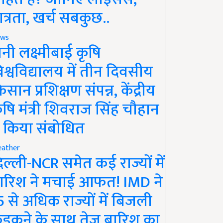
ात्रता, खर्च सबकुछ..
ws
ानी लक्ष्मीबाई कृषि
िश्वविद्यालय में तीन दिवसीय
िसान प्रशिक्षण संपन्न, केंद्रीय
ृषि मंत्री शिवराज सिंह चौहान
े किया संबोधित
ather
िल्ली-NCR समेत कई राज्यों में
ारिश ने मचाई आफत! IMD ने
5 से अधिक राज्यों में बिजली
ड़कने के साथ तेज बारिश का