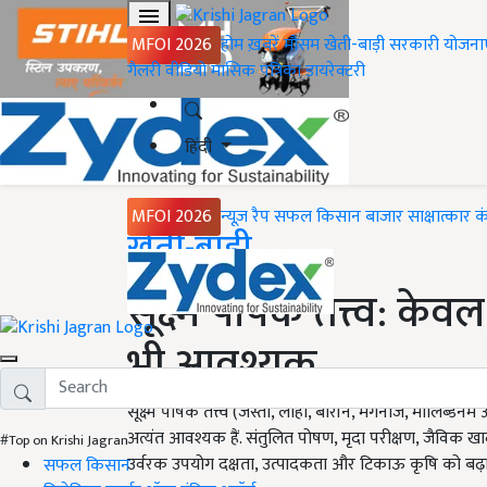
MFOI 2026
होम
ख़बरें
मौसम
खेती-बाड़ी
सरकारी योजना
गैलरी
वीडियो
मासिक पत्रिका
डायरेक्टरी
हिंदी
MFOI 2026
न्यूज़ रैप
सफल किसान
बाजार
साक्षात्कार
क
Home
खेती-बाड़ी
सूक्ष्म पोषक तत्त्व: के
भी आवश्यक
सूक्ष्म पोषक तत्त्व (जस्ता, लोहा, बोरॉन, मैंगनीज, मोलिब्ड
अत्यंत आवश्यक हैं. संतुलित पोषण, मृदा परीक्षण, जैविक खादो
#Top on Krishi Jagran
उर्वरक उपयोग दक्षता, उत्पादकता और टिकाऊ कृषि को बढ़ा
सफल किसान