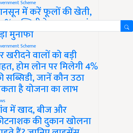
vernment Scheme
ानसून में करें फूलों की खेती,
0% सब्सिडी के साथ कमाएं
ड़ा मुनाफा
vernment Scheme
र खरीदने वालों को बड़ी
ाहत, होम लोन पर मिलेगी 4%
ी सब्सिडी, जानें कौन उठा
कता है योजना का लाभ
ws
ांव में खाद, बीज और
ीटनाशक की दुकान खोलना
ाहते हैं? जानिए लाइसेंस,