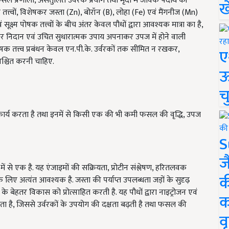
 प्रणाली, असंतुलित उर्वरक प्रयोग तथा मृदा में जैविक पदार्थ की
ख
ोषक तत्त्वों, विशेषकर जस्ता (Zn), बोरॉन (B), लोहा (Fe) एवं मैंगनीज (Mn)
सूक्ष्म पोषक तत्त्वों के बीच अंतर केवल पौधों द्वारा आवश्यक मात्रा का है,
मय पर निदान एवं उचित सुधारात्मक उपाय अपनाकर उपज में होने वाली
क तत्त्व प्रबंधन केवल एन.पी.के. उर्वरकों तक सीमित न रखकर,
ए
ुनिश्चित करनी चाहिए.
ऊ
च
वपूर्ण कार्य करता है तथा इनमें से किसी एक की भी कमी फसल की वृद्धि, उपज
S
ज
ों में से एक है. यह एंजाइमों की सक्रियता, प्रोटीन संश्लेषण, हरितलवक
क
 के लिए अत्यंत आवश्यक है. जस्ता की पर्याप्त उपलब्धता जड़ों के सुदृढ़
े बेहतर विकास को प्रोत्साहित करती है. यह पौधों द्वारा नाइट्रोजन एवं
क
ा है, जिससे उर्वरकों के उपयोग की दक्षता बढ़ती है तथा फसल की
वृ