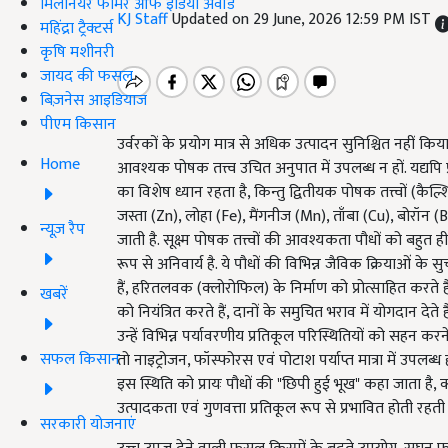
मिलेनियर फार्मर ऑफ इंडिया अवॉर्ड
KJ Staff
Updated on 29 June, 2026 12:59 PM IST
महिंद्रा ट्रैक्टर्स
कृषि मशीनरी
जायद की फसल
बिज़नेस आइडियाज
पीएम किसान
उर्वरकों के प्रयोग मात्र से अधिक उत्पादन सुनिश्चित नह
Home
आवश्यक पोषक तत्त्व उचित अनुपात में उपलब्ध न हों. यद्यपि 
का विशेष ध्यान रहता है, किन्तु द्वितीयक पोषक तत्त्वों (कैल्
जस्ता (Zn), लोहा (Fe), मैंगनीज (Mn), ताँबा (Cu), बोरॉन (B)
न्यूज़ रैप
जाती है. सूक्ष्म पोषक तत्त्वों की आवश्यकता पौधों को बहुत ही
रूप से अनिवार्य है. ये पौधों की विभिन्न जैविक क्रियाओं के सु
हैं, हरितलवक (क्लोरोफिल) के निर्माण को प्रोत्साहित करते हैं
खबरें
को नियंत्रित करते हैं, दानों के समुचित भराव में योगदान देते ह
उन्हें विभिन्न पर्यावरणीय प्रतिकूल परिस्थितियों को सहन करन
सफल किसान
तो नाइट्रोजन, फॉस्फोरस एवं पोटाश पर्याप्त मात्रा में उपल
इस स्थिति को प्रायः पौधों की "छिपी हुई भूख" कहा जाता है,
उत्पादकता एवं गुणवत्ता प्रतिकूल रूप से प्रभावित होती रहती 
सरकारी योजनाएं