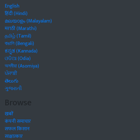
English
हिंदी (Hindi)
മലയാളം (Malayalam)
मराठी (Marathi)
தமிழ் (Tamil)
বাঙালি (Bengali)
ಕನ್ನಡ (Kannada)
ଓଡିଆ (Odia)
অসমীয়া (Asomiya)
ਪੰਜਾਬੀ
తెలుగు
ગુજરાતી
Browse
खबरें
कंपनी समाचार
सफल किसान
साक्षात्कार