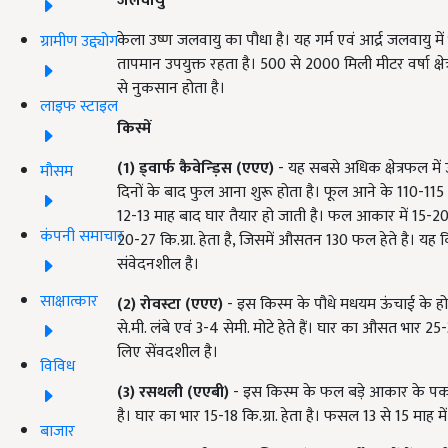
जलवायु
केला उष्ण जलवायु का पौधा है। यह गर्म एवं आर्द्र जलवायु मे
ग्रामीण उद्द्योग
तापमान उपयुक्त रहता है। 500 से 2000 मिली मीटर वर्षा क्षे
से नुकसान होता है।
लाइफ स्टाइल
किस्में
(1)
ड्वार्फ कैवेन्ड़िस (एएए)
- यह सबसे अधिक क्षेत्रफल मे
मौसम
दिनों के बाद फुल आना शुरू होता है। फूल आने के 110-115 द
12-13 माह बाद घार तैयार हो जाती है। फल आकार में 15-20 सेमी
कंपनी समाचार
20-27 कि.ग्रा. हेता है, जिसमें औसतन 130 फल हेते है। यह किस्
संवेदनशील है।
साक्षात्कार
(2)
रोवस्टा (एएए)
- इस किस्म के पौधे मधयम ऊंचाई के होत
से.मी. लंबे एवं 3-4 सेमी. मोटे हेते हैं। घार का औसत भार 25
लिए सेंवदशील है।
विविध
(3)
रसथली (एएबी)
- इस किस्म के फल बड़े आकार के पकने पर 
है। घार का भार 15-18 कि.ग्रा. हेता है। फसल 13 से 15 माह
बाजार