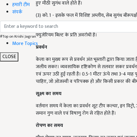
हुए मीठी सुगंध वाले होते हैं।
हमारी टीम
संपर्क
(3) को. 1 - इसके फल में विशिष्ट अम्लीय, सेब सुगंध बीरूपक्षी
(4) उफ.एच.आर. 1 (गोल्ड फिंगर) - यह किस्म पोम समूह से स
फ्युजेरियम बिल्ट के प्रति अवरोधी है।
#Top on Krishi Jagran
More Topics
प्रवर्धन
CLOSE
केला का मुख्य रूप से प्रवर्धन अंत भूस्तारी द्वारा किया जा
जलीय सकर। व्यवसायिक दृष्टिकोण से तलवार सकर प्रवर्धन ह
एवं ऊपर उठी हुई रहती है। 0.5-1 मीटर ऊंचे तथा 3-4 माह पु
चाहिए, जो ओजस्वी व परिपक्क हो और किसी प्रकार की बीमारी 
सूक्ष्म का समय
वर्तमान समय में केला का प्रवर्धन शूट टीप कल्चर, इन विट्रो,
समान गुण वाले एवं विषाणु रोग से रहित होते हैं।
रोपण का समय