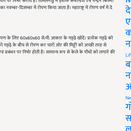
 निर्भर करता है। तमिलनाडु में ड्वार्फ कैवेन्डिश एवं नेन्द्रेन किस्मां
द
नवम्बर-दिसम्बर में रोपण किया जाता है। महाराष्ट्र में रोपण वर्ष में दे
ए
क
ोपण के लिए 60x60x60 से.
मी. आकार के गड्ढ़े खोदें। प्रत्येक गड्ढ़े को
न
 को गड्ढ़े के बीच से रोपण कर चारों ओर की मिट्टी को अच्छी तरह से
एवं प्रबंधन पर निर्भर होती है। सामान्य रूप से केले के पौधों को लगाने की
Li
ब
न
आ
Ne
ग
स
ल