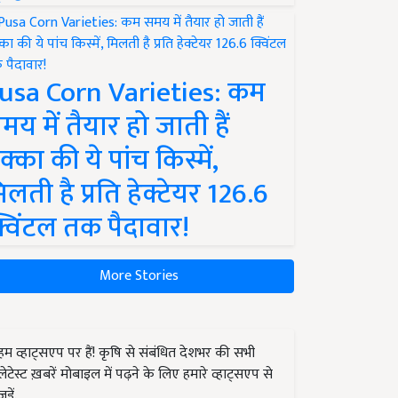
usa Corn Varieties: कम
मय में तैयार हो जाती हैं
क्का की ये पांच किस्में,
िलती है प्रति हेक्टेयर 126.6
्विंटल तक पैदावार!
More Stories
हम व्हाट्सएप पर हैं! कृषि से संबंधित देशभर की सभी
लेटेस्ट ख़बरें मोबाइल में पढ़ने के लिए हमारे व्हाट्सएप से
जुड़ें.