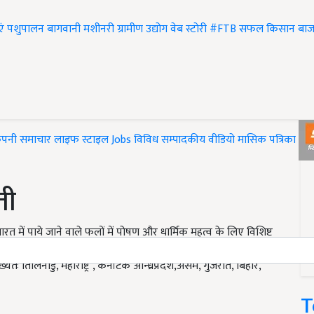
एं
पशुपालन
बागवानी
मशीनरी
ग्रामीण उद्योग
वेब स्टोरी
#FTB
सफल किसान
बाज
ंपनी समाचार
लाइफ स्टाइल
Jobs
विविध
सम्पादकीय
वीडियो
मासिक पत्रिका
#T
ती
ारत में पाये जाने वाले फलों में पोषण और धार्मिक महत्व के लिए विशिष्ट
 है। केले का उपयोग फल, इससे बने उत्पाद, पत्ती एवं अन्य घरेलू
्यतः तिलिनाडु, महाराष्ट्र , कर्नाटक आन्ध्रप्रदेश,असम, गुजरात, बिहार,
T