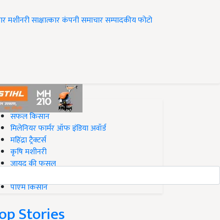
ार
मशीनरी
साक्षात्कार
कंपनी समाचार
सम्पादकीय
फोटो
op on Krishi Jagran
सफल किसान
मिलेनियर फार्मर ऑफ इंडिया अवॉर्ड
महिंद्रा ट्रैक्टर्स
कृषि मशीनरी
जायद की फसल
बिज़नेस आइडियाज
पीएम किसान
op Stories