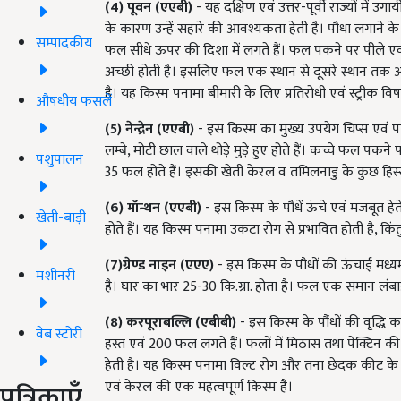
(4)
पूवन (एएबी)
- यह दक्षिण एवं उत्तर-पूर्वी राज्यों में
के कारण उन्हें सहारे की आवश्यकता हेती है। पौधा लगाने के 
सम्पादकीय
फल सीधे ऊपर की दिशा में लगते हैं। फल पकने पर पीले एवं स्
अच्छी होती है। इसलिए फल एक स्थान से दूसरे स्थान तक आ
है। यह किस्म पनामा बीमारी के लिए प्रतिरोधी एवं स्ट्रीक विषा
औषधीय फसलें
(5)
नेन्द्रेन (एएबी)
- इस किस्म का मुख्य उपयेग चिप्स एवं प
लम्बे, मोटी छाल वाले थोड़े मुड़े हुए होते हैं। कच्चे फल पकने प
पशुपालन
35 फल होते हैं। इसकी खेती केरल व तमिलनाडु के कुछ हिस्सो
(6)
मॉन्थन (एएबी)
- इस किस्म के पौधें ऊंचे एवं मजबूत हे
खेती-बाड़ी
होते हैं। यह किस्म पनामा उकटा रोग से प्रभावित होती है, किंत
(7)
ग्रेण्ड नाइन (एएए)
- इस किस्म के पौधों की ऊंचाई मध्
मशीनरी
है। घार का भार 25-30 कि.ग्रा. होता है। फल एक समान लंबाई 
(8)
करपूराबल्लि (एबीबी)
- इस किस्म के पौंधों की वृद्धि क
वेब स्टोरी
हस्त एवं 200 फल लगते हैं। फलों में मिठास तथा पेक्टिन की 
हेती है। यह किस्म पनामा विल्ट रोग और तना छेदक कीट के ल
पत्रिकाएँ
एवं केरल की एक महत्वपूर्ण किस्म है।