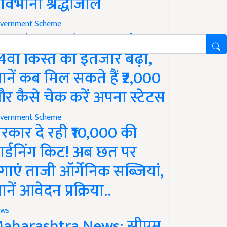
ावभीनी श्रद्धांजलि
vernment Scheme
M Kisan Yojana Update:
4वीं किस्त का इंतजार बढ़ा,
ानें कब मिल सकते हैं ₹2,000
र कैसे चेक करें अपना स्टेटस
vernment Scheme
रकार दे रही ₹10,000 की
ार्डनिंग किट! अब छत पर
गाएं ताजी ऑर्गेनिक सब्जियां,
ानें आवेदन प्रक्रिया..
ws
aharashtra News: सीएम