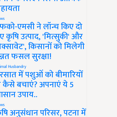
हायता
ws
फको-एमसी ने लॉन्च किए दो
ए कृषि उत्पाद, 'मित्सुकी' और
नेक्सावेट', किसानों को मिलेगी
न्नत फसल सुरक्षा!
imal Husbandry
रसात में पशुओं को बीमारियों
े कैसे बचाएं? अपनाएं ये 5
सान उपाय..
ws
ृषि अनुसंधान परिसर, पटना में