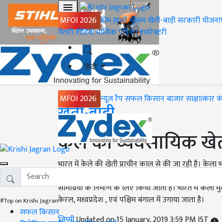
MFOI 2026
होम
ख़बरें
मौसम
खेती-बाड़ी
सरकारी योजना
गैलरी
वीडियो
मासिक पत्रिका
डायरेक्टरी
हिंदी
MFOI 2026
न्यूज़ रैप
सफल किसान
बाजार
साक्षात्कार
क
Home
खेती-बाड़ी
केले की व्यवसायिक खे
भारत में केले की खेती प्राचीन काल से की जा रही है। केला भ
स्थान रखता है और लगभग वर्ष पर्यन्त आसानी से उपलब्ध रहता
सामग्रियां के निर्माण के लिए किया जाता है। भारत में केला मुख
केरल, मध्यप्रदेश , एवं पश्चिम बंगाल में उगाया जाता है।
#Top on Krishi Jagran
सफल किसान
जिम्मी
Updated on 15 January, 2019 3:59 PM IST