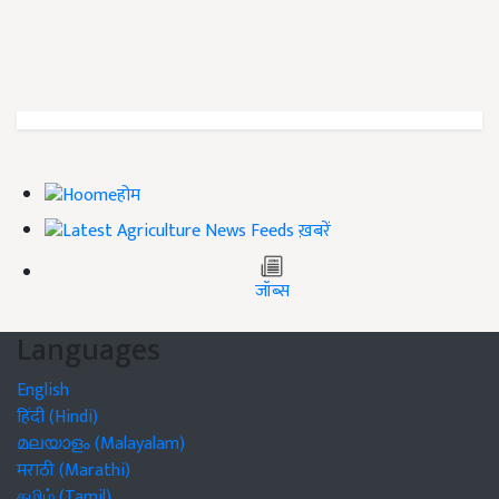
होम
ख़बरें
जॉब्स
Languages
English
हिंदी (Hindi)
മലയാളം (Malayalam)
मराठी (Marathi)
தமிழ் (Tamil)