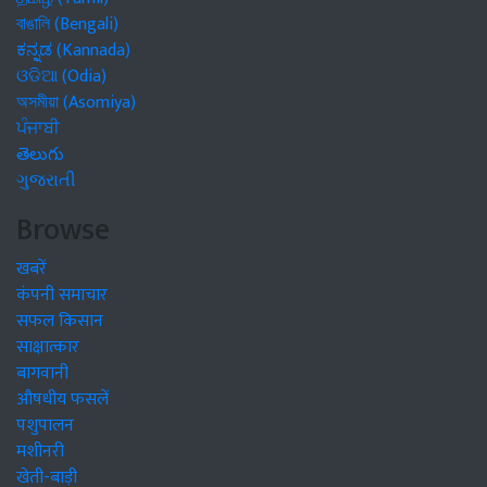
বাঙালি (Bengali)
ಕನ್ನಡ (Kannada)
ଓଡିଆ (Odia)
অসমীয়া (Asomiya)
ਪੰਜਾਬੀ
తెలుగు
ગુજરાતી
Browse
खबरें
कंपनी समाचार
सफल किसान
साक्षात्कार
बागवानी
औषधीय फसलें
पशुपालन
मशीनरी
खेती-बाड़ी