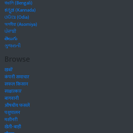
বাঙালি (Bengali)
ಕನ್ನಡ (Kannada)
ଓଡିଆ (Odia)
অসমীয়া (Asomiya)
ਪੰਜਾਬੀ
తెలుగు
ગુજરાતી
Browse
खबरें
कंपनी समाचार
सफल किसान
साक्षात्कार
बागवानी
औषधीय फसलें
पशुपालन
मशीनरी
खेती-बाड़ी