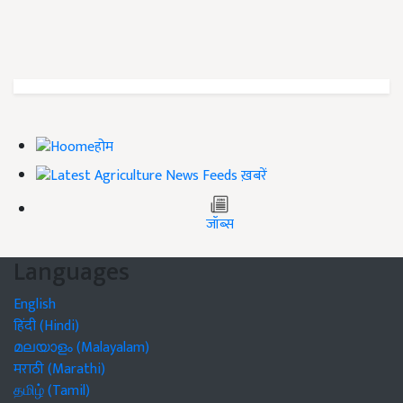
होम
ख़बरें
जॉब्स
Languages
English
हिंदी (Hindi)
മലയാളം (Malayalam)
मराठी (Marathi)
தமிழ் (Tamil)