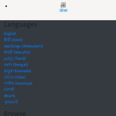
जॉब्स
Languages
English
हिंदी (Hindi)
മലയാളം (Malayalam)
मराठी (Marathi)
தமிழ் (Tamil)
বাঙালি (Bengali)
ಕನ್ನಡ (Kannada)
ଓଡିଆ (Odia)
অসমীয়া (Asomiya)
ਪੰਜਾਬੀ
తెలుగు
ગુજરાતી
Browse