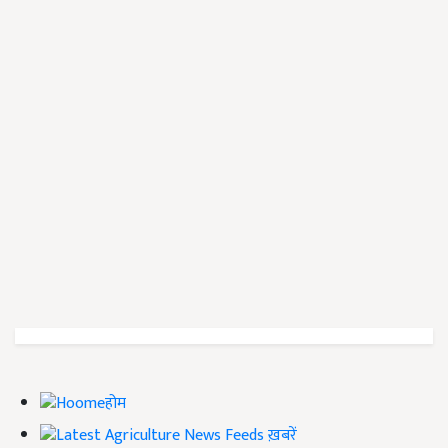
होम
ख़बरें