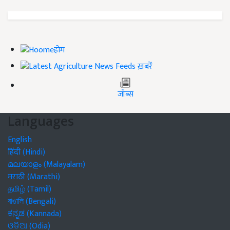
होम
ख़बरें
जॉब्स
Languages
English
हिंदी (Hindi)
മലയാളം (Malayalam)
मराठी (Marathi)
தமிழ் (Tamil)
বাঙালি (Bengali)
ಕನ್ನಡ (Kannada)
ଓଡିଆ (Odia)