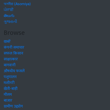
অসমীয়া (Asomiya)
ਪੰਜਾਬੀ
తెలుగు
ગુજરાતી
Browse
खबरें
कंपनी समाचार
सफल किसान
साक्षात्कार
बागवानी
औषधीय फसलें
पशुपालन
मशीनरी
खेती-बाड़ी
मौसम
बाजार
ग्रामीण उद्द्योग