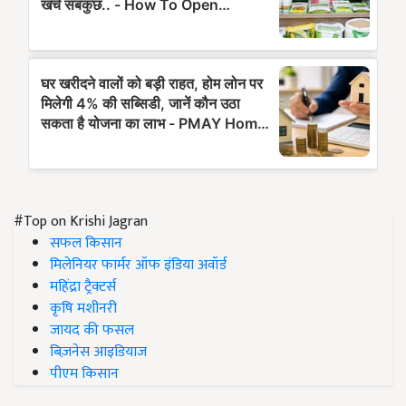
#Top on Krishi Jagran
सफल किसान
मिलेनियर फार्मर ऑफ इंडिया अवॉर्ड
महिंद्रा ट्रैक्टर्स
कृषि मशीनरी
जायद की फसल
बिज़नेस आइडियाज
पीएम किसान