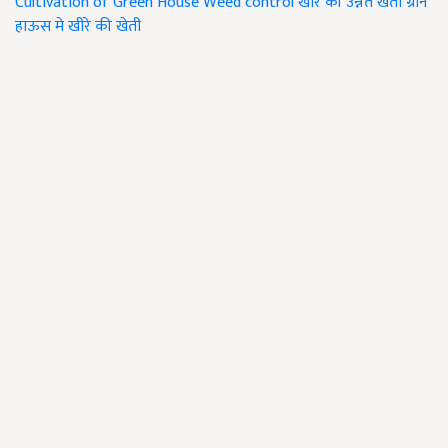
Cultivation of Green House
Weed control
खीरे की उन्नत खेती
ग्रीन
हाऊस मे खीरे की खेती