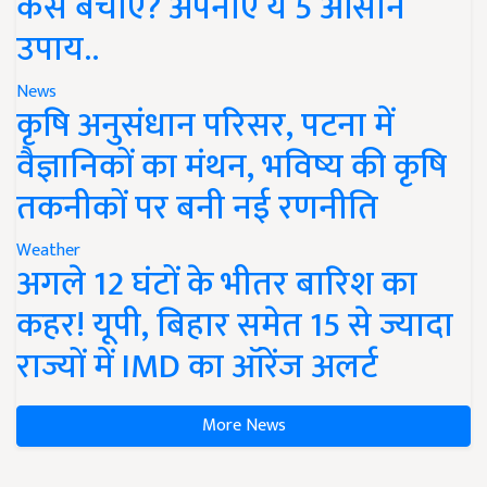
कैसे बचाएं? अपनाएं ये 5 आसान
उपाय..
News
कृषि अनुसंधान परिसर, पटना में
वैज्ञानिकों का मंथन, भविष्य की कृषि
तकनीकों पर बनी नई रणनीति
Weather
अगले 12 घंटों के भीतर बारिश का
कहर! यूपी, बिहार समेत 15 से ज्यादा
राज्यों में IMD का ऑरेंज अलर्ट
More News