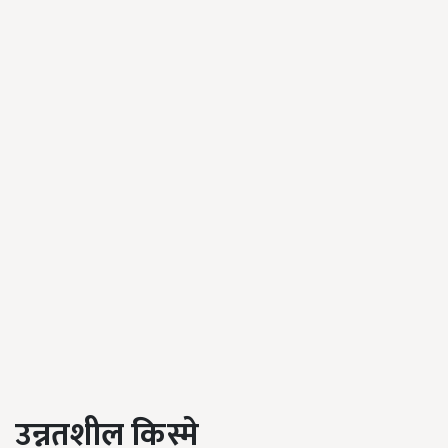
उन्नतशील
किस्मे