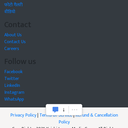
फोटो गैलरी
वीडियो
Contact
About Us
Contact Us
Careers
Follow us
Facebook
Twitter
LinkedIn
Instagram
WhatsApp
Privacy Policy
|
Terms of Service
|
Refund & Cancellation
Policy