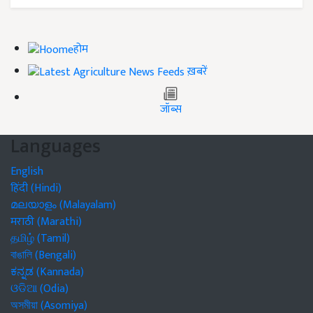
होम
ख़बरें
जॉब्स
Languages
English
हिंदी (Hindi)
മലയാളം (Malayalam)
मराठी (Marathi)
தமிழ் (Tamil)
বাঙালি (Bengali)
ಕನ್ನಡ (Kannada)
ଓଡିଆ (Odia)
অসমীয়া (Asomiya)