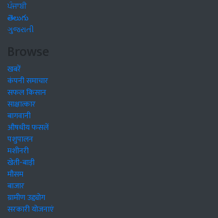
ਪੰਜਾਬੀ
తెలుగు
ગુજરાતી
Browse
खबरें
कंपनी समाचार
सफल किसान
साक्षात्कार
बागवानी
औषधीय फसलें
पशुपालन
मशीनरी
खेती-बाड़ी
मौसम
बाजार
ग्रामीण उद्द्योग
सरकारी योजनाएं