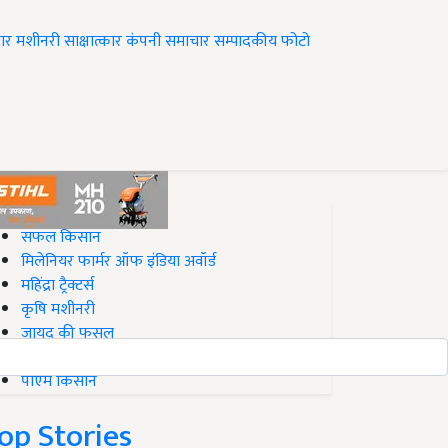
ार
मशीनरी
साक्षात्कार
कंपनी समाचार
सम्पादकीय
फोटो
op on Krishi Jagran
सफल किसान
मिलेनियर फार्मर ऑफ इंडिया अवॉर्ड
महिंद्रा ट्रैक्टर्स
कृषि मशीनरी
जायद की फसल
बिज़नेस आइडियाज
पीएम किसान
op Stories