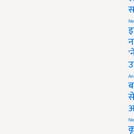
स
Ne
इ
न
'
उ
An
ब
स
आ
Ne
क