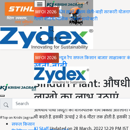
MFOI 2026
होम
ख़बरें
मौसम
खेती-बाड़ी
सरकारी योजना
गैलरी
वीडियो
मासिक पत्रिका
डायरेक्टरी
हिंदी
MFOI 2026
न्यूज़ रैप
सफल किसान
बाजार
साक्षात्कार
क
Home
खेती-बाड़ी
Sinduri Plant: औषधी
लाखो का लाभ उठाएं
औषधीय पौधा सिंदूरी का वानस्पतिक नाम बिक्सा ओरेलाना व हि
भी कहते हैं. इसकी ऊंचाई 2 से 6 मीटर तक होती है. इसकी उत्प
#Top on Krishi Jagran
सफल किसान
KJ Staff
Updated on 28 March, 2022 12:29 PM IST