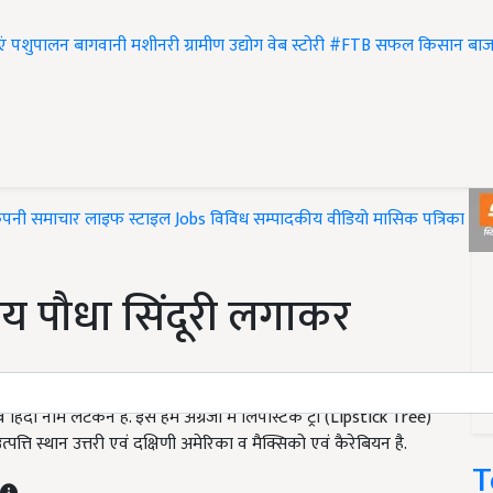
एं
पशुपालन
बागवानी
मशीनरी
ग्रामीण उद्योग
वेब स्टोरी
#FTB
सफल किसान
बाज
ंपनी समाचार
लाइफ स्टाइल
Jobs
विविध
सम्पादकीय
वीडियो
मासिक पत्रिका
#T
य पौधा सिंदूरी लगाकर
ंदी नाम लटकन है. इसे हम अंग्रेजी में लिपस्टिक ट्री (Lipstick Tree)
त्ति स्थान उत्तरी एवं दक्षिणी अमेरिका व मैक्सिको एवं कैरेबियन है.
T