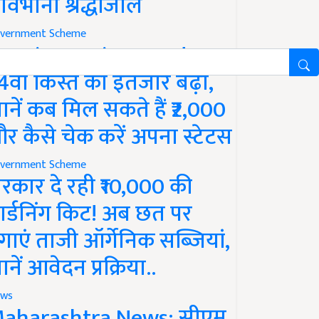
ावभीनी श्रद्धांजलि
vernment Scheme
M Kisan Yojana Update:
4वीं किस्त का इंतजार बढ़ा,
ानें कब मिल सकते हैं ₹2,000
र कैसे चेक करें अपना स्टेटस
vernment Scheme
रकार दे रही ₹10,000 की
ार्डनिंग किट! अब छत पर
गाएं ताजी ऑर्गेनिक सब्जियां,
ानें आवेदन प्रक्रिया..
ws
aharashtra News: सीएम