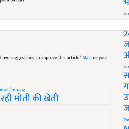
भ
plant sinduri
Go
P
2
ज
औ
nd have suggestions to improve this article?
Mail
me your
Go
स
ग
उ
ो रही मोती की खेती
ज
Ne
M