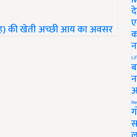
द
ए
ह) की खेती अच्छी आय का अवसर
क
न
Li
ब
न
आ
Ne
ग
स
ल