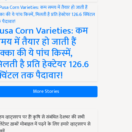
usa Corn Varieties: कम
मय में तैयार हो जाती हैं
क्का की ये पांच किस्में,
िलती है प्रति हेक्टेयर 126.6
्विंटल तक पैदावार!
More Stories
हम व्हाट्सएप पर हैं! कृषि से संबंधित देशभर की सभी
लेटेस्ट ख़बरें मोबाइल में पढ़ने के लिए हमारे व्हाट्सएप से
जुड़ें.