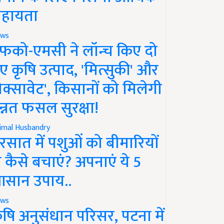
हायता
ws
फको-एमसी ने लॉन्च किए दो
ए कृषि उत्पाद, 'मित्सुकी' और
नेक्सावेट', किसानों को मिलेगी
न्नत फसल सुरक्षा!
imal Husbandry
रसात में पशुओं को बीमारियों
े कैसे बचाएं? अपनाएं ये 5
सान उपाय..
ws
ृषि अनुसंधान परिसर, पटना में