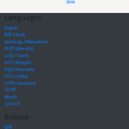
जॉब्स
Languages
English
हिंदी (Hindi)
മലയാളം (Malayalam)
मराठी (Marathi)
தமிழ் (Tamil)
বাঙালি (Bengali)
ಕನ್ನಡ (Kannada)
ଓଡିଆ (Odia)
অসমীয়া (Asomiya)
ਪੰਜਾਬੀ
తెలుగు
ગુજરાતી
Browse
खबरें