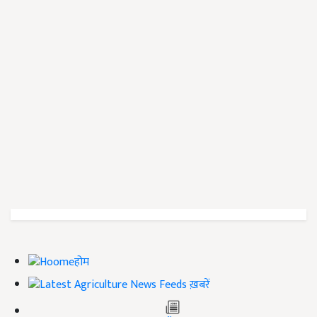
होम
ख़बरें