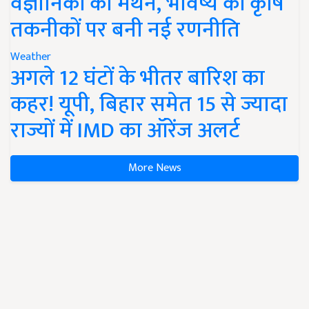
वैज्ञानिकों का मंथन, भविष्य की कृषि
तकनीकों पर बनी नई रणनीति
Weather
अगले 12 घंटों के भीतर बारिश का
कहर! यूपी, बिहार समेत 15 से ज्यादा
राज्यों में IMD का ऑरेंज अलर्ट
More News