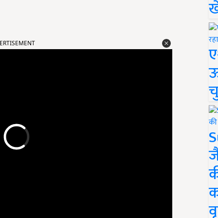
ख
ERTISEMENT
ए
ऊ
च
S
ज
क
क
वृ