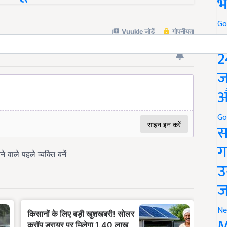
भ
Go
P
2
ज
औ
Go
स
ग
उ
ज
Ne
M