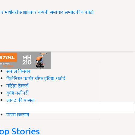
ार
मशीनरी
साक्षात्कार
कंपनी समाचार
सम्पादकीय
फोटो
op on Krishi Jagran
सफल किसान
मिलेनियर फार्मर ऑफ इंडिया अवॉर्ड
महिंद्रा ट्रैक्टर्स
कृषि मशीनरी
जायद की फसल
बिज़नेस आइडियाज
पीएम किसान
op Stories