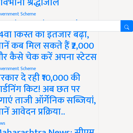
ावभीनी श्रद्धांजलि
vernment Scheme
M Kisan Yojana Update:
4वीं किस्त का इंतजार बढ़ा,
ानें कब मिल सकते हैं ₹2,000
र कैसे चेक करें अपना स्टेटस
vernment Scheme
रकार दे रही ₹10,000 की
ार्डनिंग किट! अब छत पर
गाएं ताजी ऑर्गेनिक सब्जियां,
ानें आवेदन प्रक्रिया..
ws
aharashtra News: सीएम