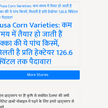
usa Corn Varieties: कम
मय में तैयार हो जाती हैं
क्का की ये पांच किस्में,
िलती है प्रति हेक्टेयर 126.6
्विंटल तक पैदावार!
More Stories
हम व्हाट्सएप पर हैं! कृषि से संबंधित देशभर की सभी
लेटेस्ट ख़बरें मोबाइल में पढ़ने के लिए हमारे व्हाट्सएप से
जुड़ें.