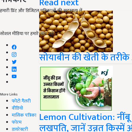
Read next
हमारी प्रिंट और डिजिटल पत्रिकाओं की सदस्यता लें
सोशल मीडिया पर हमारे साथ जुड़ें:
सोयाबीन की खेती के तरीके
More Links
फोटो गैलरी
वीडियो
Lemon Cultivation: नींबू 
मासिक पत्रिका
फोरम
लखपति, जानें उन्नत किस्में 
डायरेक्टरी