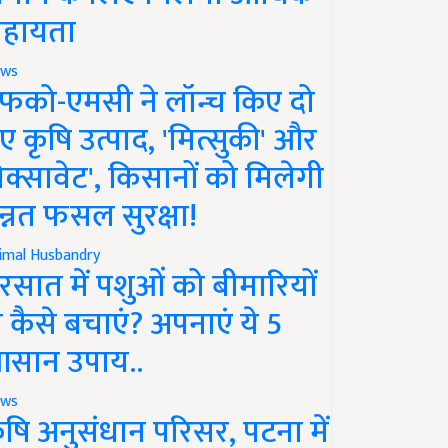
हायता
ws
फको-एमसी ने लॉन्च किए दो
ए कृषि उत्पाद, 'मित्सुकी' और
नेक्सावेट', किसानों को मिलेगी
न्नत फसल सुरक्षा!
imal Husbandry
रसात में पशुओं को बीमारियों
े कैसे बचाएं? अपनाएं ये 5
सान उपाय..
ws
ृषि अनुसंधान परिसर, पटना में