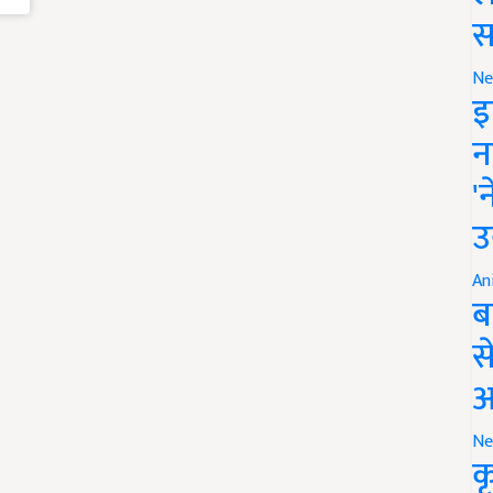
स
Ne
इ
न
'
उ
An
ब
स
आ
Ne
क