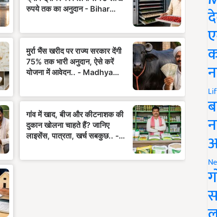
द
ए
क
न
Li
ब
न
आ
Ne
ग
स
ल