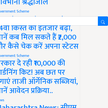
ावभीनी श्रद्धांजलि
vernment Scheme
M Kisan Yojana Update:
4वीं किस्त का इंतजार बढ़ा,
ानें कब मिल सकते हैं ₹2,000
र कैसे चेक करें अपना स्टेटस
vernment Scheme
रकार दे रही ₹10,000 की
ार्डनिंग किट! अब छत पर
गाएं ताजी ऑर्गेनिक सब्जियां,
ानें आवेदन प्रक्रिया..
ws
aharashtra News: सीएम