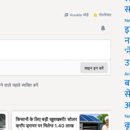
स
Ne
इ
न
'
उ
An
ब
स
आ
Ne
क