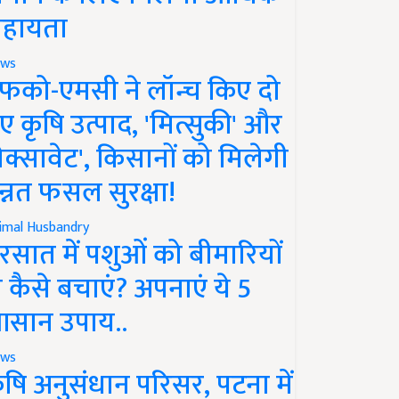
हायता
ws
फको-एमसी ने लॉन्च किए दो
ए कृषि उत्पाद, 'मित्सुकी' और
नेक्सावेट', किसानों को मिलेगी
न्नत फसल सुरक्षा!
imal Husbandry
रसात में पशुओं को बीमारियों
े कैसे बचाएं? अपनाएं ये 5
सान उपाय..
ws
ृषि अनुसंधान परिसर, पटना में