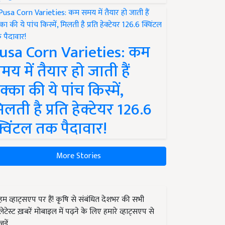
usa Corn Varieties: कम
मय में तैयार हो जाती हैं
क्का की ये पांच किस्में,
िलती है प्रति हेक्टेयर 126.6
्विंटल तक पैदावार!
More Stories
हम व्हाट्सएप पर हैं! कृषि से संबंधित देशभर की सभी
लेटेस्ट ख़बरें मोबाइल में पढ़ने के लिए हमारे व्हाट्सएप से
जुड़ें.