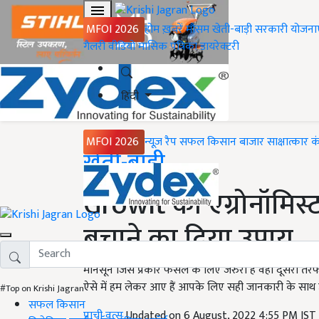
MFOI 2026
होम
ख़बरें
मौसम
खेती-बाड़ी
सरकारी योजना
गैलरी
वीडियो
मासिक पत्रिका
डायरेक्टरी
हिंदी
MFOI 2026
न्यूज़ रैप
सफल किसान
बाजार
साक्षात्कार
क
Home
खेती-बाड़ी
Growit की एग्रोनॉमिस्
बचाने का दिया उपाय
मानसून जिस प्रकार फसल के लिए जरुरी है वहीँ दूसरी तरफ 
ऐसे में हम लेकर आए हैं आपके लिए सही जानकारी के साथ उ
#Top on Krishi Jagran
सफल किसान
प्राची वत्स
Updated on 6 August, 2022 4:55 PM IST