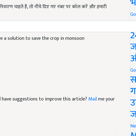
भ
Go
P
 a solution to save the crop in monsoon
2
ज
औ
Go
स
ग
and have suggestions to improve this article?
Mail
me your
उ
ज
Ne
M