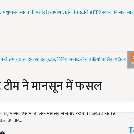
एं
पशुपालन
बागवानी
मशीनरी
ग्रामीण उद्योग
वेब स्टोरी
#FTB
सफल किसान
बाज
ंपनी समाचार
लाइफ स्टाइल
Jobs
विविध
सम्पादकीय
वीडियो
मासिक पत्रिका
#T
ट टीम ने मानसून में फसल
कई फसल ऐसे भी हैं जिन्हें मानसून से बचाए रखने की जरुरत होती है.
च्च उपचार...
T