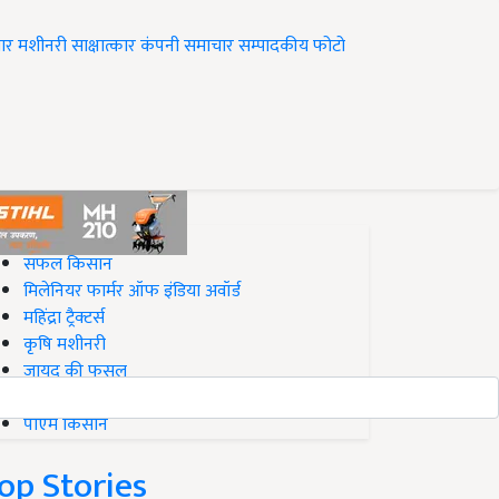
ार
मशीनरी
साक्षात्कार
कंपनी समाचार
सम्पादकीय
फोटो
op on Krishi Jagran
सफल किसान
मिलेनियर फार्मर ऑफ इंडिया अवॉर्ड
महिंद्रा ट्रैक्टर्स
कृषि मशीनरी
जायद की फसल
बिज़नेस आइडियाज
पीएम किसान
op Stories