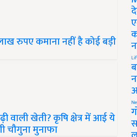
द
ए
क
लाख रुपए कमाना नहीं है कोई बड़ी
न
Li
ब
न
आ
Ne
वाली खेती? कृषि क्षेत्र में आई ये
ग
ी चौगुना मुनाफा
स
ल