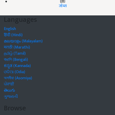
जॉब्स
Languages
English
हिंदी (Hindi)
മലയാളം (Malayalam)
मराठी (Marathi)
தமிழ் (Tamil)
বাঙালি (Bengali)
ಕನ್ನಡ (Kannada)
ଓଡିଆ (Odia)
অসমীয়া (Asomiya)
ਪੰਜਾਬੀ
తెలుగు
ગુજરાતી
Browse