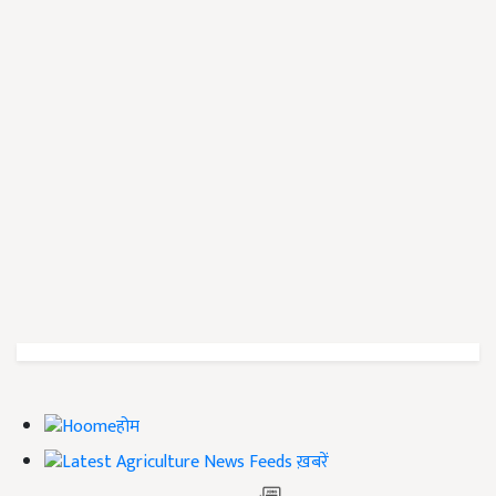
होम
ख़बरें