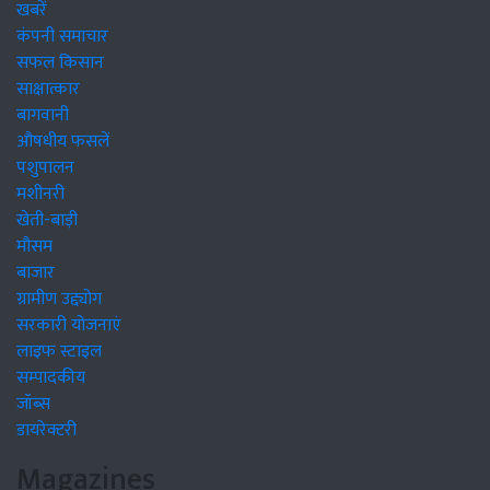
खबरें
कंपनी समाचार
सफल किसान
साक्षात्कार
बागवानी
औषधीय फसलें
पशुपालन
मशीनरी
खेती-बाड़ी
मौसम
बाजार
ग्रामीण उद्द्योग
सरकारी योजनाएं
लाइफ स्टाइल
सम्पादकीय
जॉब्स
डायरेक्टरी
Magazines